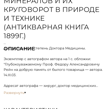
МИНЕРАЛОВ И ИХ
КРУГОВОРОТ В ПРИРОДЕ
И ТЕХНИКЕ
(АНТИКВАРНАЯ КНИГА
1899Г.)
ОПИСАНИЕ
Диссертация на степень Доктора Медицины.
Экземпляр с автографом автора на 1 с. обложки:
"Глубокоуважаемому Проф. Федору Александровичу
Рейн на добрую память от былого товарища — автора.
14.III.03.
Адресат автографа — хирург, доктор медицинских
наук, профессор, главный врач Первой Градской
Развернуть
больницы Федр Александрович Рейн (1866-1925).
Икавитц Карл-Эдуард Карлович (1865-1943) —