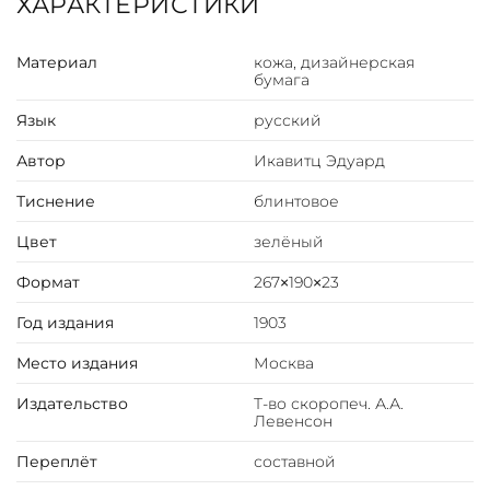
ХАРАКТЕРИСТИКИ
врачебный инспектор, хирург.
Материал
кожа, дизайнерская
бумага
Язык
русский
Автор
Икавитц Эдуард
Тиснение
блинтовое
Цвет
зелёный
Формат
267×190×23
Год издания
1903
Место издания
Москва
Издательство
Т-во скоропеч. А.А.
Левенсон
Переплёт
составной