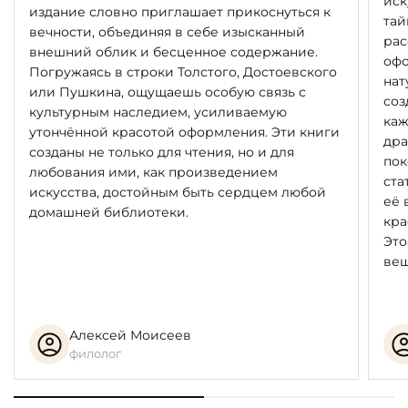
иск
издание словно приглашает прикоснуться к
тай
вечности, объединяя в себе изысканный
рас
внешний облик и бесценное содержание.
офо
Погружаясь в строки Толстого, Достоевского
нат
или Пушкина, ощущаешь особую связь с
соз
культурным наследием, усиливаемую
каж
утончённой красотой оформления. Эти книги
дра
созданы не только для чтения, но и для
пок
любования ими, как произведением
ста
искусства, достойным быть сердцем любой
её 
домашней библиотеки.
кра
Это
вещ
Алексей Моисеев
филолог