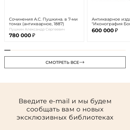
Сочинения А.С. Пушкина. в 7-ми
Антикварное изд
томах (антикварное, 1887)
"Иконография Бог
г. (в 2-х томах с 
Пушкин Александр Сергеевич
600 000
₽
автора)
780 000
₽
СМОТРЕТЬ ВСЕ
Введите e-mail и мы будем
сообщать вам о новых
эксклюзивных библиотеках