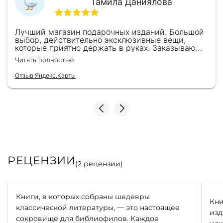
Тамила Даниялова
Лучший магазин подарочных изданий. Большой
выбор, действительно эксклюзивные вещи,
которые приятно держать в руках. Заказываю
здесь уже второй раз для бизнес-партнеров,
Читать полностью
всегда всё безупречно — от общения с
консультантами до качества самих книг.
Отзыв Яндекс.Карты
Однозначно рекомендую
РЕЦЕНЗИИ
(
2
рецензии)
Книги, в которых собраны шедевры
Кни
классической литературы, — это настоящее
изд
сокровище для библиофилов. Каждое