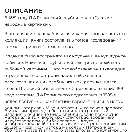
ОПИСАНИЕ
В 1881 году Д.А.Ровинский опубликовал «Русские
народные картинки».
В это издание вошла большая и самая ценная часть его
коллекции. Книга состояла из 5 томов исследований и
комментариев и 4 томов атласа.
Издание было воспринято как крупнейшее культурное
событие. Наивный, грубоватый, экспрессивный мир
лубочной картинки — это своеобразная энциклопедия,
отразившая все стороны народной жизни и
рассказавшая о них особым языком рисунка, цвета,
слова. Широкий общественный резонанс издания 1881
года заставил Д.А.Ровинского подготовить в 1895 г.
более доступный, компактный вариант книги, в него
вошли материалы V-го и отчасти IV-го томов первого
В издании приведен богатый иллюстративный
издания. Сочинение было опубликовано посмертно
материал, в том числе хромолитографированные
искусствоведом и библиографом, другом и
изображения на 16 отдельных листах, представляющий
душеприказчиком автора Николаем Петровичем
все грани развития такого замечательного культурного