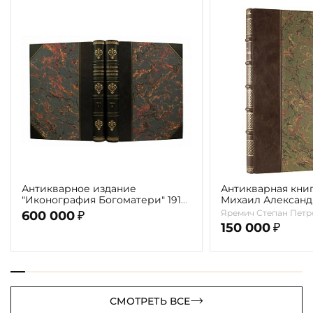
Антикварное издание
Антикварная книг
"Иконография Богоматери" 1914
Михаил Алексан
г. (в 2-х томах с автографом
Врубель. Жизнь и
Яремич Степан Петр
600 000
₽
автора)
1911г.
150 000
₽
СМОТРЕТЬ ВСЕ