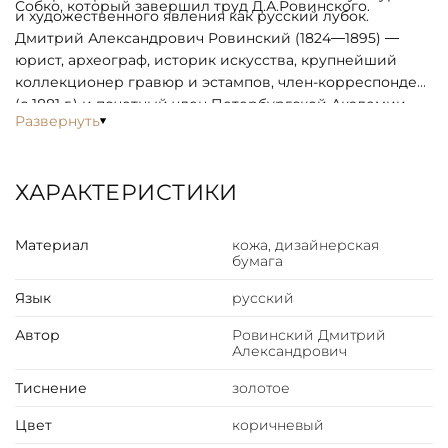
Собко, который завершил труд Д.А.Ровинского.
и художественного явления как русский лубок.
Дмитрий Александрович Ровинский (1824—1895) —
юрист, археограф, историк искусства, крупнейший
коллекционер гравюр и эстампов, член-корреспондент
(с 1881 г.) и почетный член Петербургской Академии
Развернуть
наук (с 1883 г.), почетный член Академии художеств (с
1870 г.).
ХАРАКТЕРИСТИКИ
Материал
кожа, дизайнерская
бумага
Язык
русский
Автор
Ровинский Дмитрий
Александрович
Тиснение
золотое
Цвет
коричневый