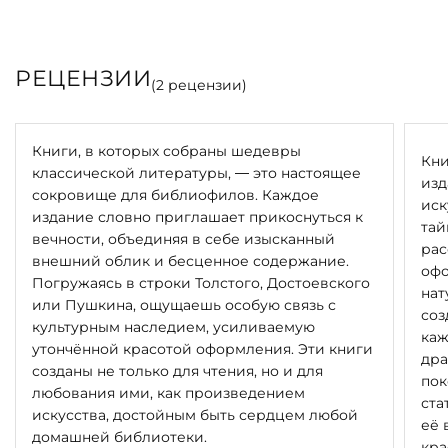
РЕЦЕНЗИИ
(
2
рецензии)
Книги, в которых собраны шедевры
Кни
классической литературы, — это настоящее
изд
сокровище для библиофилов. Каждое
иск
издание словно приглашает прикоснуться к
тай
вечности, объединяя в себе изысканный
рас
внешний облик и бесценное содержание.
офо
Погружаясь в строки Толстого, Достоевского
нат
или Пушкина, ощущаешь особую связь с
соз
культурным наследием, усиливаемую
каж
утончённой красотой оформления. Эти книги
дра
созданы не только для чтения, но и для
пок
любования ими, как произведением
ста
искусства, достойным быть сердцем любой
её 
домашней библиотеки.
кра