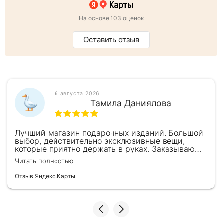
На основе 103 оценок
Оставить отзыв
6 августа 2026
Тамила Даниялова
Лучший магазин подарочных изданий. Большой
выбор, действительно эксклюзивные вещи,
которые приятно держать в руках. Заказываю
здесь уже второй раз для бизнес-партнеров,
Читать полностью
всегда всё безупречно — от общения с
консультантами до качества самих книг.
Отзыв Яндекс.Карты
Однозначно рекомендую