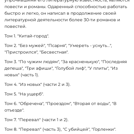
упрочившими его литературную известность, являются
повести и романы. Одаренный способностью работать
быстро и легко, он написал в продолжение своей
литературной деятельности более 30-ти романов и
повестей.
Том 1. "Китай-город".
Том 2. "Без мужей", "Псарня", "Умереть - уснуть…",
"Пристроился", "Бесвестная".
Том 3. "По чужим людям", "За красненькую", "Последняя
депеша", "Три афиши", "Голубой лиф", "У плиты", "Из
новых" (часть 1).
Том 4. "Из новых" (части 2 и 3).
Том 5. "На ущерб".
Том 6. "Обречена", "Проездом", "Вторая от воды", "В
отъезде".
Том 7. "Перевал" (части 1 и 2).
Том 8. "Перевал" (часть 3), "С убийцей", "Горленки".