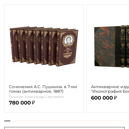
Сочинения А.С. Пушкина. в 7-ми
Антикварное изд
томах (антикварное, 1887)
"Иконография Бог
г. (в 2-х томах с 
Пушкин Александр Сергеевич
600 000
₽
автора)
780 000
₽