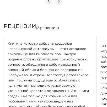
РЕЦЕНЗИИ
(
2
рецензии)
Книги, в которых собраны шедевры
Кни
классической литературы, — это настоящее
изд
сокровище для библиофилов. Каждое
иск
издание словно приглашает прикоснуться к
тай
вечности, объединяя в себе изысканный
рас
внешний облик и бесценное содержание.
офо
Погружаясь в строки Толстого, Достоевского
нат
или Пушкина, ощущаешь особую связь с
соз
культурным наследием, усиливаемую
каж
утончённой красотой оформления. Эти книги
дра
созданы не только для чтения, но и для
пок
любования ими, как произведением
ста
искусства, достойным быть сердцем любой