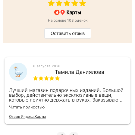
На основе 103 оценок
Оставить отзыв
6 августа 2026
Тамила Даниялова
Лучший магазин подарочных изданий. Большой
выбор, действительно эксклюзивные вещи,
которые приятно держать в руках. Заказываю
здесь уже второй раз для бизнес-партнеров,
Читать полностью
всегда всё безупречно — от общения с
консультантами до качества самих книг.
Отзыв Яндекс.Карты
Однозначно рекомендую