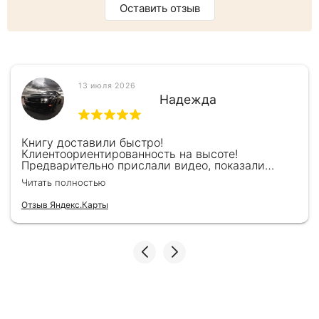
Оставить отзыв
13 июля 2026
Надежда
Книгу доставили быстро!
Клиентоориентированность на высоте!
Предварительно прислали видео, показали
книжку, быстро отправили и положили
Читать полностью
подарочек) Спасибо!!!
Отзыв Яндекс.Карты