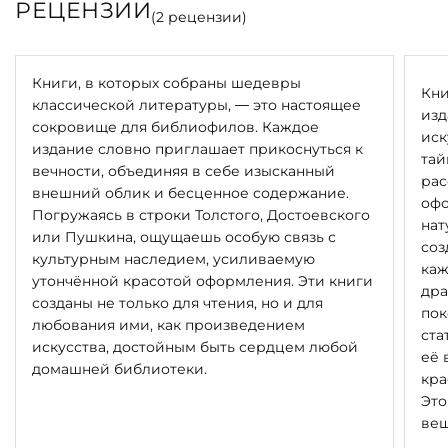
РЕЦЕНЗИИ
(
2
рецензии)
Книги, в которых собраны шедевры
Кни
классической литературы, — это настоящее
изд
сокровище для библиофилов. Каждое
иск
издание словно приглашает прикоснуться к
тай
вечности, объединяя в себе изысканный
рас
внешний облик и бесценное содержание.
офо
Погружаясь в строки Толстого, Достоевского
нат
или Пушкина, ощущаешь особую связь с
соз
культурным наследием, усиливаемую
каж
утончённой красотой оформления. Эти книги
дра
созданы не только для чтения, но и для
пок
любования ими, как произведением
ста
искусства, достойным быть сердцем любой
её 
домашней библиотеки.
кра
Это
вещ