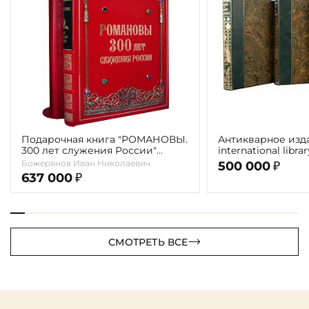
Подарочная книга "РОМАНОВЫ.
Антикварное изд
300 лет служения России"
international libra
Экземпляр № 09 ППМ.17.024
literature" 1898 г. 
Божерянов Иван Николаевич
500 000
₽
637 000
₽
СМОТРЕТЬ ВСЕ