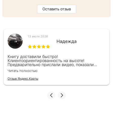
Оставить отзыв
13 июля 2026
Надежда
Книгу доставили быстро!
Клиентоориентированность на высоте!
Предварительно прислали видео, показали
книжку, быстро отправили и положили
Читать полностью
подарочек) Спасибо!!!
Отзыв Яндекс.Карты