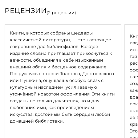
РЕЦЕНЗИИ
(
2
рецензии)
Книги, в которых собраны шедевры
Кни
классической литературы, — это настоящее
изд
сокровище для библиофилов. Каждое
иск
издание словно приглашает прикоснуться к
тай
вечности, объединяя в себе изысканный
рас
внешний облик и бесценное содержание.
офо
Погружаясь в строки Толстого, Достоевского
нат
или Пушкина, ощущаешь особую связь с
соз
культурным наследием, усиливаемую
каж
утончённой красотой оформления. Эти книги
дра
созданы не только для чтения, но и для
пок
любования ими, как произведением
ста
искусства, достойным быть сердцем любой
её 
домашней библиотеки.
кра
Это
вещ