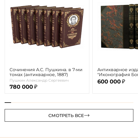
Сочинения А.С. Пушкина. в 7-ми
Антикварное изд
томах (антикварное, 1887)
"Иконография Бог
г. (в 2-х томах с 
Пушкин Александр Сергеевич
600 000
₽
автора)
780 000
₽
СМОТРЕТЬ ВСЕ