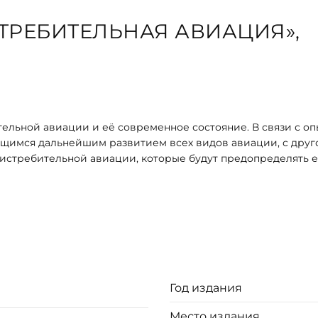
ТРЕБИТЕЛЬНАЯ АВИАЦИЯ»,
тельной авиации и её современное состояние. В связи с о
ющимся дальнейшим развитием всех видов авиации, с друго
 истребительной авиации, которые будут предопределять 
миллионных армий, вооружённых многочисленной авиацие
РККА.
стник Гражданской, Советско-финляндской и Великой Отеч
оперативному и тактическому применению ВВС РККА.
Год издания
Место издания