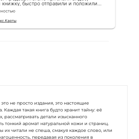
и книжку, быстро отправили и положили
пок
к) Спасибо!!!
вел
лностью
Чита
для
кс.Карты
Отзы
это не просто издания, это настоящие
. Каждая такая книга будто хранит тайну: её
х, рассматривать детали изысканного
ь тонкий аромат натуральной кожи и страниц.
бы их читали не спеша, смакуя каждое слово, или
рагоценность, передавая из поколения в