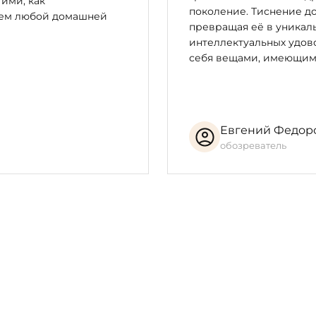
 ими, как
поколение. Тиснение до
цем любой домашней
превращая её в уникал
интеллектуальных удово
себя вещами, имеющим
Евгений Федор
обозреватель