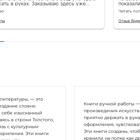
ать в руках. Заказываю здесь уже
показал
ля бизнес-партнеров, всегда всё
подароче
ью
Читать по
 от общения с консультантами до
их книг. Однозначно рекомендую
рты
Отзыв Янде
литературы, — это
Книги ручной работы — 
издание словно
произведения искусства
в себе изысканный
приятно держать в рука
сь в строки Толстого,
оформления, чувствоват
зь с культурным
Эти книги созданы, что
ормления. Эти книги
хранили на полке как д