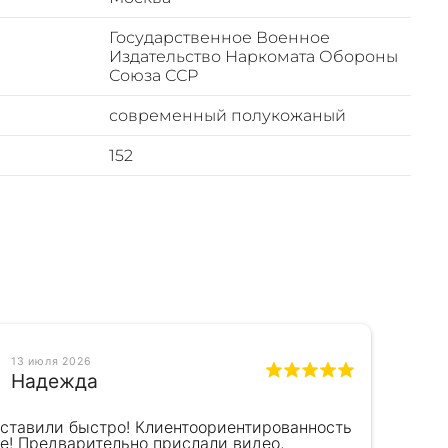
Государственное Военное
Издательство Наркомата Обороны
Союза ССР
современный полукожаный
152
13 июля 2026
Надежда
оставили быстро! Клиентоориентированность
Кра
е! Предварительно прислали видео,
сот