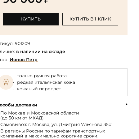
Библиотека мировой классики
общества
(БМЛ)
Книга в подарок руководителю
ства,
Экономика и финансы
Библиотека мировой
КУПИТЬ
КУПИТЬ В 1 КЛИК
Книги в подарок на День
ерика
Юмор
литературы для детей
рождения
Юридические
Библиотека русской классики
Книги в подарок на Новый год
Финансы
тикул:
901209
Достоевский Ф.М. собрание
На 23 февраля
 и
личие:
в наличии на складе
сочинений
На 8 Марта
тор:
Ионов Петр
Жюль Верн собрание
сочинений
только ручная работа
Пушкина А.С. собрание
редкая итальянская кожа
сочинений
кожаный переплет
особы доставки
По Москве и Московской области
(до 50 км от МКАД)
Самовывоз: г. Москва, ул. Дмитрия Ульянова 35с1
В регионы России по тарифам транспортных
компаний в максимально короткие сроки.