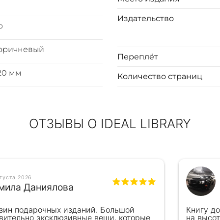
Издательство
р
коричневый
Переплёт
 20 мм
Количество страниц
ОТЗЫВЫ О IDEAL LIBRARY
вгуста 2026
мила Даниялова
зин подарочных изданий. Большой
Книгу д
вительно эксклюзивные вещи, которые
на высот