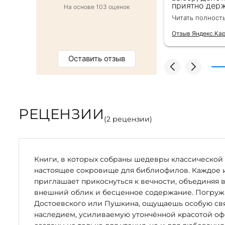
ро оформили заказ и доставку на
приятно держ
На основе 103 оценок
от же день. Золотая закладка для
второй раз д
Читать полност
тным бонусом. Однозначно
безупречно —
магазин :)
качества сам
Отзыв Яндекс.Ка
Оставить отзыв
РЕЦЕНЗИИ
(
2
рецензии)
Книги, в которых собраны шедевры классической 
настоящее сокровище для библиофилов. Каждое 
приглашает прикоснуться к вечности, объединяя 
внешний облик и бесценное содержание. Погружая
Достоевского или Пушкина, ощущаешь особую свя
наследием, усиливаемую утончённой красотой оф