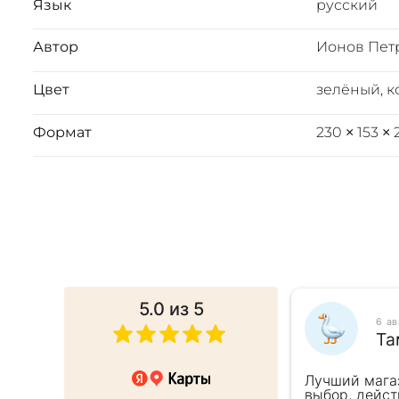
Язык
русский
Автор
Ионов Пет
Цвет
зелёный, 
Формат
230 × 153 ×
5.0
из 5
025
6 а
ина
Та
 в подарок коллеге. Менеджер
Лучший мага
ь внимательна, все подробно
выбор, дейст