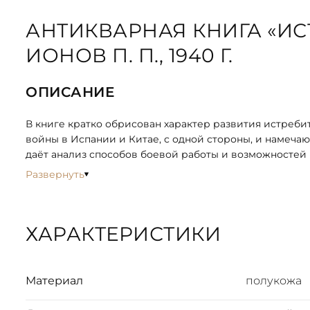
АНТИКВАРНАЯ КНИГА «ИС
ИОНОВ П. П., 1940 Г.
ОПИСАНИЕ
В книге кратко обрисован характер развития истреби
войны в Испании и Китае, с одной стороны, и намеча
даёт анализ способов боевой работы и возможностей
использование в большой современной войне много
Развернуть
мощной противовоздушной обороной.
Книга предназначается для начальствующего состава 
ХАРАКТЕРИСТИКИ
Ионов Пётр Павлович — советский военачальник, уча
войн, генерал-лейтенант авиации, автор трудов по 
Материал
полукожа