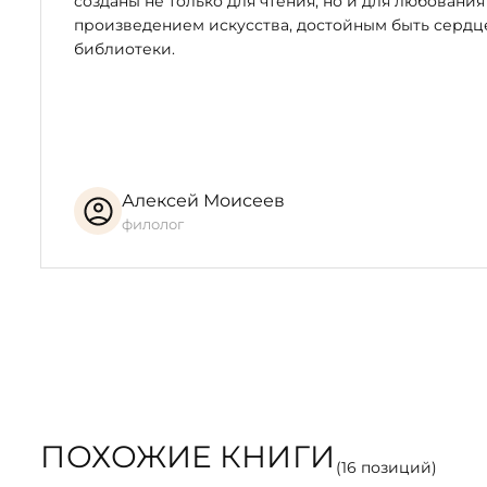
созданы не только для чтения, но и для любования
произведением искусства, достойным быть серд
библиотеки.
Алексей Моисеев
филолог
ПОХОЖИЕ КНИГИ
(
16
позиций)