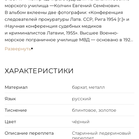
морского училища —Колчин Евгений Семёнович.
В альбом вклеены две фотографии:
«
Конференция
следователей прокуратуры Латв. ССР, Рига 1954 [г.]» и
«
Научная конференция судебных медиков
и криминалистов Латвии, 1955». Высшее Военно-
морское пограничное училище МВД — основано в 1923
г. и носило название Высшей пограничной школы.
Развернуть
В стенах школы изучалось пограничное дело, история
ВЧК, задачи погранохраны ОГПУ, таможенная служба
Наркомвнешторга и взаимодействие погранохраны
ХАРАКТЕРИСТИКИ
с ней, методы оперативной работы, а также военная
топография, стрелковое дело и баллистика, строевая,
Материал
бархат, металл
физическая и конная подготовка. В 1960 г. училище
было расформировано.
Язык
русский
Тиснение
блинтовое, золотое
Цвет
чёрный
Описание переплета
Старинный ледериновый
переплет