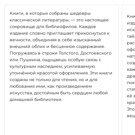
Книги, в которых собраны шедевры
Кни
классической литературы, — это настоящее
изд
сокровище для библиофилов. Каждое
иск
издание словно приглашает прикоснуться к
тай
вечности, объединяя в себе изысканный
рас
внешний облик и бесценное содержание.
офо
Погружаясь в строки Толстого, Достоевского
нат
или Пушкина, ощущаешь особую связь с
соз
культурным наследием, усиливаемую
каж
утончённой красотой оформления. Эти книги
дра
созданы не только для чтения, но и для
пок
любования ими, как произведением
ста
искусства, достойным быть сердцем любой
её 
домашней библиотеки.
кра
Это
вещ