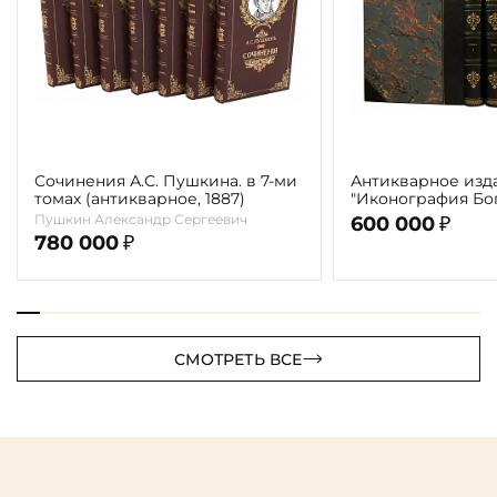
Сочинения А.С. Пушкина. в 7-ми
Антикварное изд
томах (антикварное, 1887)
"Иконография Бог
г. (в 2-х томах с 
Пушкин Александр Сергеевич
600 000
₽
автора)
780 000
₽
СМОТРЕТЬ ВСЕ