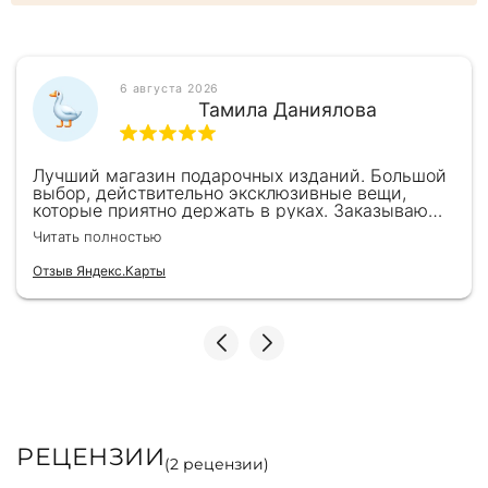
6 августа 2026
Тамила Даниялова
Лучший магазин подарочных изданий. Большой
выбор, действительно эксклюзивные вещи,
которые приятно держать в руках. Заказываю
здесь уже второй раз для бизнес-партнеров,
Читать полностью
всегда всё безупречно — от общения с
консультантами до качества самих книг.
Отзыв Яндекс.Карты
Однозначно рекомендую
РЕЦЕНЗИИ
(
2
рецензии)