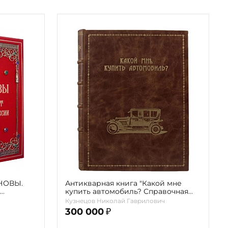
АНОВЫ.
Антикварная книга "Какой мне
купить автомобиль? Справочная
24
книга для автомобилистов"
Кузнецов Николай Гаврилович
Кузнецов Н.Г. 1914г.
300 000
₽