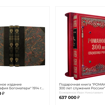
ное издание
Подарочная книга "РОМ
фия Богоматери" 1914 г.
300 лет служения России"
мах с автографом автора)
Экземпляр № 09 ППМ.17.0
Божерянов Иван Николаевич
0
₽
637 000
₽