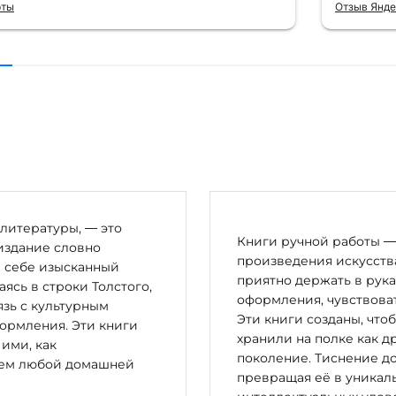
их книг. Однозначно рекомендую
рты
Отзыв Янде
литературы, — это
Книги ручной работы — 
издание словно
произведения искусства
в себе изысканный
приятно держать в рука
сь в строки Толстого,
оформления, чувствоват
зь с культурным
Эти книги созданы, что
ормления. Эти книги
хранили на полке как д
 ими, как
поколение. Тиснение до
цем любой домашней
превращая её в уникал