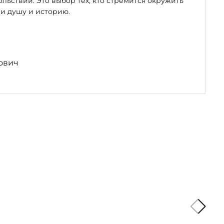
льствий. Это выбор тех, кто стремится окружить
и душу и историю.
ович