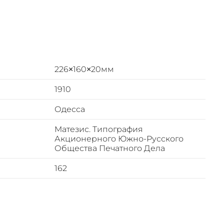
руирования
изобретя,
бликаций
226×160×20мм
такого
тивные
1910
 шар,
Одесса
здание
ение и
Матезис. Типография
Акционерного Южно-Русского
Общества Печатного Дела
о-
162