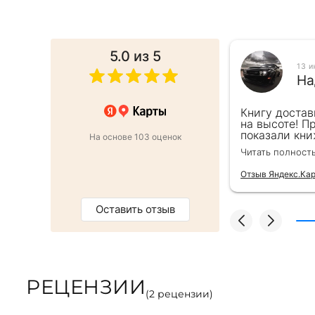
5.0
из 5
025
13 
ина Г.
На
от этапа заказа до доставки.Сервис
Книгу достав
,все просто и быстро.Книгой
на высоте! П
ы плотные,печать хорошая.
показали кни
На основе 103 оценок
ачество!
подарочек) С
Читать полност
Отзыв Яндекс.Ка
Оставить отзыв
РЕЦЕНЗИИ
(
2
рецензии)