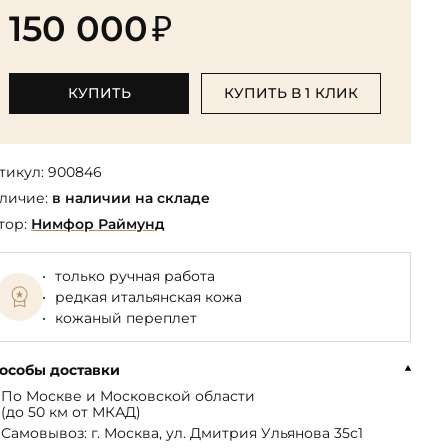
Библиотека мировой классики
общества
150 000
₽
(БМЛ)
Книга в подарок руководителю
ства,
Экономика и финансы
Библиотека мировой
Книги в подарок на День
ерика
Юмор
литературы для детей
рождения
КУПИТЬ
КУПИТЬ В 1 КЛИК
Юридические
Библиотека русской классики
Книги в подарок на Новый год
Финансы
Достоевский Ф.М. собрание
На 23 февраля
 и
сочинений
тикул:
900846
На 8 Марта
личие:
в наличии на складе
Жюль Верн собрание
сочинений
тор:
Нимфор Раймунд
Пушкина А.С. собрание
сочинений
только ручная работа
редкая итальянская кожа
кожаный переплет
особы доставки
По Москве и Московской области
(до 50 км от МКАД)
Самовывоз: г. Москва, ул. Дмитрия Ульянова 35с1