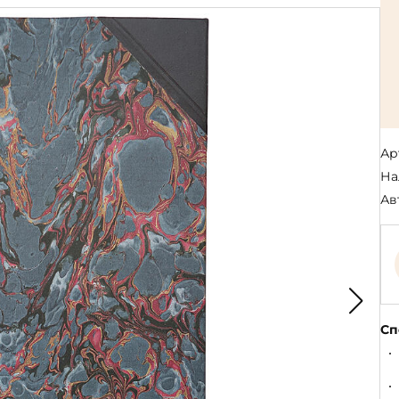
Религия
Спорт и Хобби
на
Путешествия и
Сказки. Басни. Фольклор
открытия
Тайные сообще
ры к
мистика, эзот
Словари. Энциклопедии
Религия
 Рыбалка
Транспорт
оль
Репринты
Экономика и 
Россия и Символика РФ
Энциклопедии
Ар
Сатира и Юмор
Словари
На
и
Ав
ка
Сп