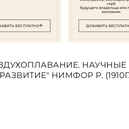
герб
будущего владельца или 
компании.
БАВИТЬ БЕСПЛАТНО
ДОБАВИТЬ БЕСПЛАТ
ОЗДУХОПЛАВАНИЕ. НАУЧНЫЕ
ЗВИТИЕ" НИМФОР Р. (1910Г.
ого теоретика и историка авиации, одного из пионеров ав