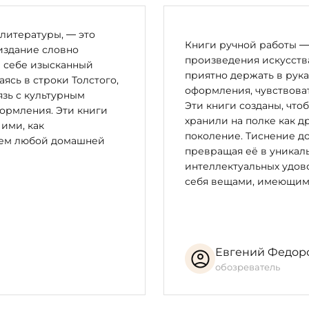
литературы, — это
Книги ручной работы — 
издание словно
произведения искусства
в себе изысканный
приятно держать в рука
сь в строки Толстого,
оформления, чувствоват
зь с культурным
Эти книги созданы, что
ормления. Эти книги
хранили на полке как д
 ими, как
поколение. Тиснение до
цем любой домашней
превращая её в уникал
интеллектуальных удово
себя вещами, имеющим
Евгений Федор
обозреватель