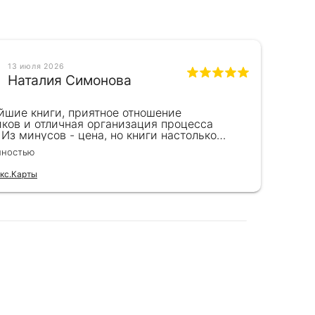
13 июля 2026
Наталия Симонова
йшие книги, приятное отношение
Пре
иков и отличная организация процесса
на 
 Из минусов - цена, но книги настолько
Пок
пны, что это того стоит. Идеальный вариант
рук
лностью
Чита
рка.
бла
выс
кс.Карты
Отзы
и п
зак
мно