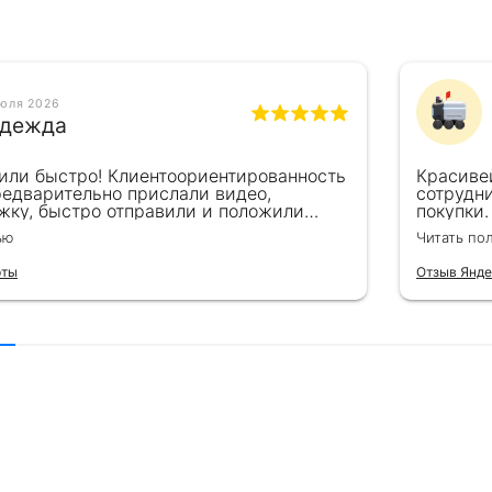
июля 2026
дежда
или быстро! Клиентоориентированность
Красиве
редварительно прислали видео,
сотрудн
жку, быстро отправили и положили
покупки.
пасибо!!!
великоле
ью
Читать по
для пода
рты
Отзыв Янде