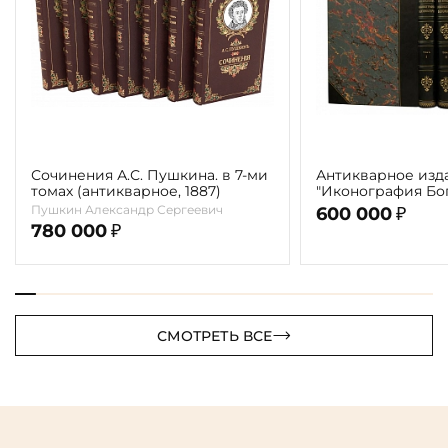
Сочинения А.С. Пушкина. в 7-ми
Антикварное изд
томах (антикварное, 1887)
"Иконография Бог
г. (в 2-х томах с 
Пушкин Александр Сергеевич
600 000
₽
автора)
780 000
₽
СМОТРЕТЬ ВСЕ