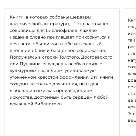
Книги, в которых собраны шедевры
Кни
классической литературы, — это настоящее
изд
сокровище для библиофилов. Каждое
иск
издание словно приглашает прикоснуться к
тай
вечности, объединяя в себе изысканный
рас
внешний облик и бесценное содержание.
офо
Погружаясь в строки Толстого, Достоевского
нат
или Пушкина, ощущаешь особую связь с
соз
культурным наследием, усиливаемую
каж
утончённой красотой оформления. Эти книги
дра
созданы не только для чтения, но и для
пок
любования ими, как произведением
ста
искусства, достойным быть сердцем любой
её 
домашней библиотеки.
кра
Это
вещ