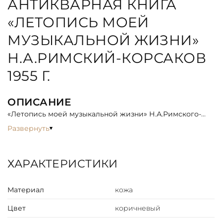
АНТИКВАРНАЯ КНИГА
«ЛЕТОПИСЬ МОЕЙ
МУЗЫКАЛЬНОЙ ЖИЗНИ»
Н.А.РИМСКИЙ-КОРСАКОВ
1955 Г.
ОПИСАНИЕ
«Летопись моей музыкальной жизни» Н.А.Римского-
Корсакова — выдающееся явление в мировой
Развернуть
мемуарной музыкальной литературе. Эта книга —
автобиография великого русского композитора, в
которой рассказана история его сочинений,
ХАРАКТЕРИСТИКИ
охарактеризованы современники и русская
музыкальная жизнь почти за полувековой период.
Материал
кожа
Цвет
коричневый