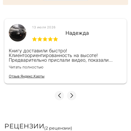
13 июля 2026
Надежда
Книгу доставили быстро!
Клиентоориентированность на высоте!
Предварительно прислали видео, показали
книжку, быстро отправили и положили
Читать полностью
подарочек) Спасибо!!!
Отзыв Яндекс.Карты
РЕЦЕНЗИИ
(
2
рецензии)