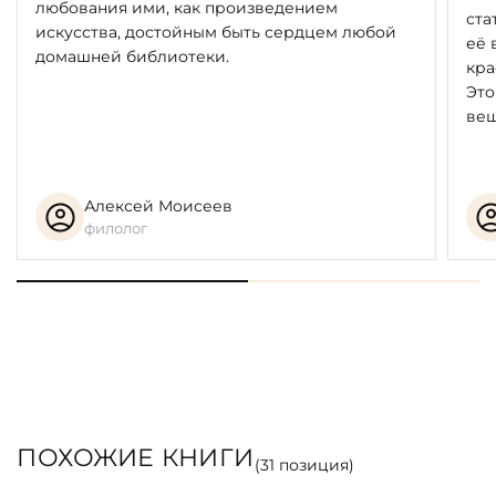
любования ими, как произведением
ста
искусства, достойным быть сердцем любой
её 
домашней библиотеки.
кра
Это
вещ
Алексей Моисеев
филолог
ПОХОЖИЕ КНИГИ
(
31
позиция)