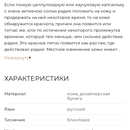
Если тонкую целлулоидную или каучуковую капсюльку
с очень активною солью радия положить на кожу и
продержать на ней некоторое время, то на коже
обнаружится краснота, причем она появится или
тотчас же, или по истечении некоторого промежутка
времени, который тем меньше, чем сильнее действие
радия. Это красное пятно появится как раз там, где
действовал радий. Местное изменение кожи имеет
вид ожога. Иногда образуется волдырь. Если действие
Развернуть
радия было довольно продолжительно, то получается
ранка, которую очень трудно заживить. В одном опыте
Кюри (Пьер Кюри.—
"История"
) действовал на свою
ХАРАКТЕРИСТИКИ
руку относительно малоактивным препаратом в
течение 10 часов. Сперва образовалась краснота, а
Материал
кожа, дизайнерская
затем язвочка, начавшая проходить через 4 месяца.
бумага
Кожа подверглась местному разрушению и
выздоровела лишь по истечении довольно
Язык
русский
продолжительного времени, причем на ней остался
весьма заметный рубец. При получасовой экспозиции
Тиснение
блинтовое
радия на коже получился через две недели ожог,