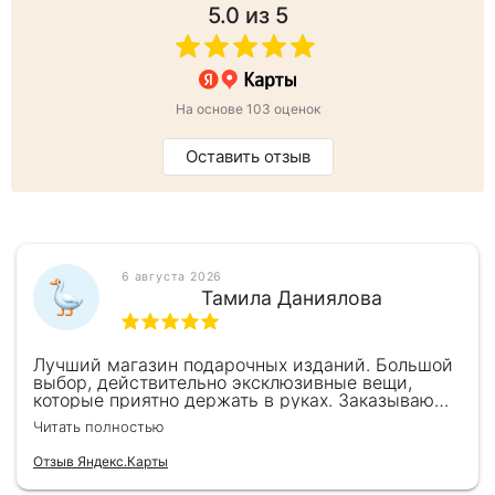
5.0
из 5
На основе 103 оценок
Оставить отзыв
6 августа 2026
Тамила Даниялова
Лучший магазин подарочных изданий. Большой
выбор, действительно эксклюзивные вещи,
которые приятно держать в руках. Заказываю
здесь уже второй раз для бизнес-партнеров,
Читать полностью
всегда всё безупречно — от общения с
консультантами до качества самих книг.
Отзыв Яндекс.Карты
Однозначно рекомендую