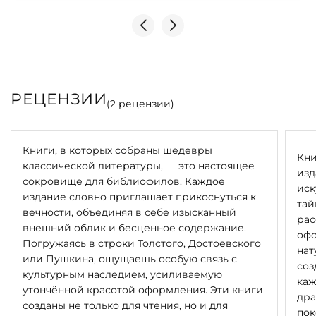
РЕЦЕНЗИИ
(
2
рецензии)
Книги, в которых собраны шедевры
Кни
классической литературы, — это настоящее
изд
сокровище для библиофилов. Каждое
иск
издание словно приглашает прикоснуться к
тай
вечности, объединяя в себе изысканный
рас
внешний облик и бесценное содержание.
офо
Погружаясь в строки Толстого, Достоевского
нат
или Пушкина, ощущаешь особую связь с
соз
культурным наследием, усиливаемую
каж
утончённой красотой оформления. Эти книги
дра
созданы не только для чтения, но и для
пок