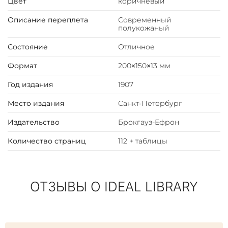
Цвет
коричневый
который перешел затем в волдырь, потребовавший
двухнедельного же лечения. Другой ожог,
Описание переплета
Современный
получившийся от 8-минутной экспозиции, выразился в
полукожаный
виде красного пятна, появившегося только через два
Состояние
Отличное
месяца, и был незначителен...
Формат
200×150×13 мм
Год издания
1907
Место издания
Санкт-Петербург
Издательство
Брокгауз-Ефрон
Количество страниц
112 + таблицы
ОТЗЫВЫ О IDEAL LIBRARY