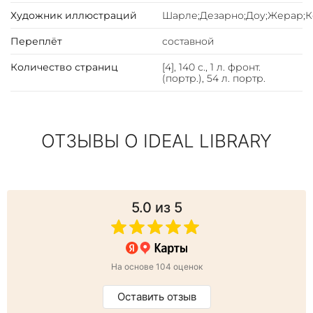
Художник иллюстраций
Шарле;Дезарно;Доу;Жерар;
Переплёт
составной
Количество страниц
[4], 140 с., 1 л. фронт.
(портр.), 54 л. портр.
ОТЗЫВЫ О IDEAL LIBRARY
5.0
из 5
На основе 104 оценок
Оставить отзыв