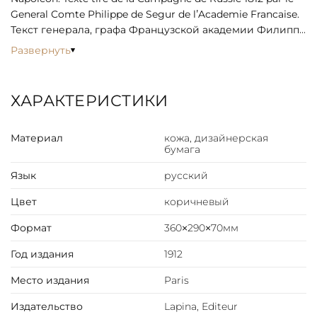
General Comte Philippe de Segur de l’Academie Francaise.
Текст генерала, графа Французской академии Филиппа
де Сегюра. С 51 цветной и 3 черно-белыми
Развернуть
иллюстрациями.
Богато иллюстрированное издание, в котором главные
действующие лица и события Отечественной войны
ХАРАКТЕРИСТИКИ
1812 года отражены в репродукция картин знаменитых
мастеров, среди которых Шарле, Дезарно, Доу, Жерар,
Материал
кожа, дизайнерская
Коцебу, Красовский, Крюгер, Матвеев, Прянишников,
бумага
Шеффер, Щукин, Тропинин и Верещагин.
Язык
русский
Цвет
коричневый
Формат
360×290×70мм
Год издания
1912
Место издания
Paris
Издательство
Lapina, Editeur