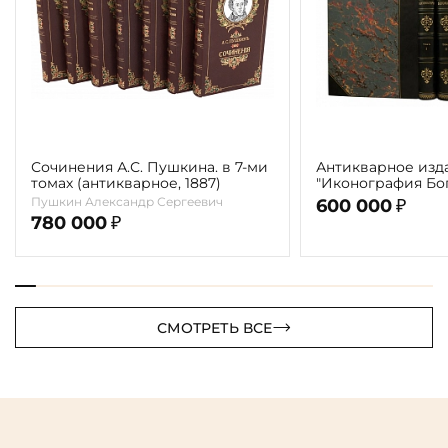
Сочинения А.С. Пушкина. в 7-ми
Антикварное изд
томах (антикварное, 1887)
"Иконография Бог
г. (в 2-х томах с 
Пушкин Александр Сергеевич
600 000
₽
автора)
780 000
₽
СМОТРЕТЬ ВСЕ