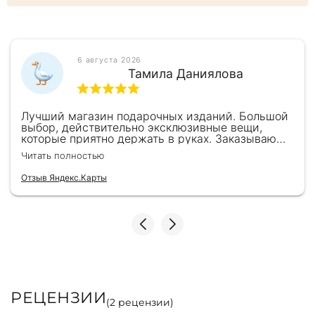
6 августа 2026
Тамила Даниялова
Лучший магазин подарочных изданий. Большой
выбор, действительно эксклюзивные вещи,
которые приятно держать в руках. Заказываю
здесь уже второй раз для бизнес-партнеров,
Читать полностью
всегда всё безупречно — от общения с
консультантами до качества самих книг.
Отзыв Яндекс.Карты
Однозначно рекомендую
РЕЦЕНЗИИ
(
2
рецензии)