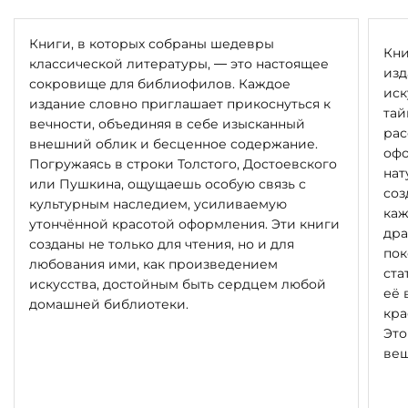
Книги, в которых собраны шедевры
Кни
классической литературы, — это настоящее
изд
сокровище для библиофилов. Каждое
иск
издание словно приглашает прикоснуться к
тай
вечности, объединяя в себе изысканный
рас
внешний облик и бесценное содержание.
офо
Погружаясь в строки Толстого, Достоевского
нат
или Пушкина, ощущаешь особую связь с
соз
культурным наследием, усиливаемую
каж
утончённой красотой оформления. Эти книги
дра
созданы не только для чтения, но и для
пок
любования ими, как произведением
ста
искусства, достойным быть сердцем любой
её 
домашней библиотеки.
кра
Это
вещ