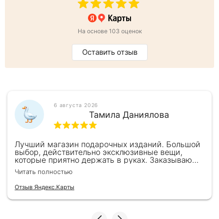
На основе 103 оценок
Оставить отзыв
6 августа 2026
Тамила Даниялова
Лучший магазин подарочных изданий. Большой
выбор, действительно эксклюзивные вещи,
которые приятно держать в руках. Заказываю
здесь уже второй раз для бизнес-партнеров,
Читать полностью
всегда всё безупречно — от общения с
консультантами до качества самих книг.
Отзыв Яндекс.Карты
Однозначно рекомендую