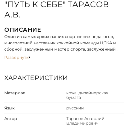
"ПУТЬ К СЕБЕ" ТАРАСОВ
А.В.
ОПИСАНИЕ
Один из самых ярких наших спортивных педагогов,
многолетний наставник хоккейной команды ЦСКА и
сборной, заслуженный мастер спорта, заслуженный
тренер СССР, кандидат педагогических наук Анатолий
Развернуть
Владимирович Тарасов рассказывает о том, как стал
тренером - как "пришел к себе". Это книга
воспоминаний, размышлений о судьбах
ХАРАКТЕРИСТИКИ
популярнейшей игры, о перспективах развития хоккея
как в нашей стране, так и за рубежом. Она
Материал
кожа, дизайнерская
представляет интерес не только для любителей
бумага
спорта, но и для самых широких кругов читателей.
Язык
русский
Автор
Тарасов Анатолий
Владимирович