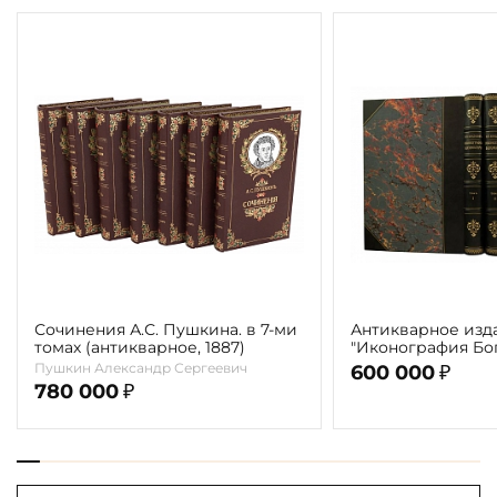
Сочинения А.С. Пушкина. в 7-ми
Антикварное изд
томах (антикварное, 1887)
"Иконография Бог
г. (в 2-х томах с 
Пушкин Александр Сергеевич
600 000
₽
автора)
780 000
₽