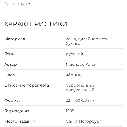
государства. В книге приведена подробная
Развернуть
переодизация истории древневосточного общества.
Каждый из периодов, имеющий те или иные
отличительные особенности, подробно описывается
ХАРАКТЕРИСТИКИ
автором. Масперо рассказывает о политической
жизни, экономике, социальной организации
Материал
кожа, дизайнерская
государств Древнего Востока и о многом другом
бумага
из истории Древнего мира.
Язык
русский
Автор
Масперо Анри
Цвет
чёрный
Описание переплета
Современный
полукожаный
Формат
221×160×23 мм
Год издания
1905
Место издания
Санкт-Петербург