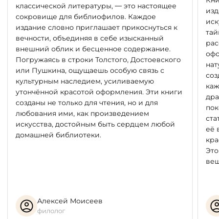
Кни
классической литературы, — это настоящее
изд
сокровище для библиофилов. Каждое
иск
издание словно приглашает прикоснуться к
тай
вечности, объединяя в себе изысканный
рас
внешний облик и бесценное содержание.
офо
Погружаясь в строки Толстого, Достоевского
нат
или Пушкина, ощущаешь особую связь с
соз
культурным наследием, усиливаемую
каж
утончённой красотой оформления. Эти книги
дра
созданы не только для чтения, но и для
пок
любования ими, как произведением
ста
искусства, достойным быть сердцем любой
её 
домашней библиотеки.
кра
Это
вещ
Алексей Моисеев
филолог