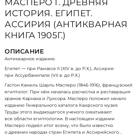
МАСПЕРО Г. ДРЕВНЯЯ
ИСТОРИЯ. ЕГИПЕТ.
АССИРИЯ (АНТИКВАРНАЯ
КНИГА 1905Г.)
ОПИСАНИЕ
Антикварное издание.
Египет — при Рамзесе II
(XIV
в. до Р.Х.), Ассирия-
при Ассурбанипале
(VII
в. до Р.Х.)
Гастон Камиль Шарль Масперо
(1846
-1916), французский
египтолог. При нём началась расчистка и реставрация
храмов Карнака и Луксора. Масперо положил начало
изданию Генерального каталога Каирского музея.
Труды этого выдающегося ученого охватывают
все области египтологии. В настоящем издании
Масперо подвёл итог всему, что было известно
о древних народах стран Египета и Ассирийского