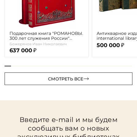
Подарочная книга "РОМАНОВЫ.
Антикварное изд
300 лет служения России"
international libra
Экземпляр № 09 ППМ.17.024
literature" 1898 г. 
Божерянов Иван Николаевич
500 000
₽
637 000
₽
СМОТРЕТЬ ВСЕ
Введите e-mail и мы будем
сообщать вам о новых
эксклюзивных библиотеках