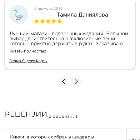
6 августа 2026
Тамила Даниялова
Лучший магазин подарочных изданий. Большой
выбор, действительно эксклюзивные вещи,
которые приятно держать в руках. Заказываю
здесь уже второй раз для бизнес-партнеров,
Читать полностью
всегда всё безупречно — от общения с
консультантами до качества самих книг.
Отзыв Яндекс.Карты
Однозначно рекомендую
РЕЦЕНЗИИ
(
2
рецензии)
Книги, в которых собраны шедевры