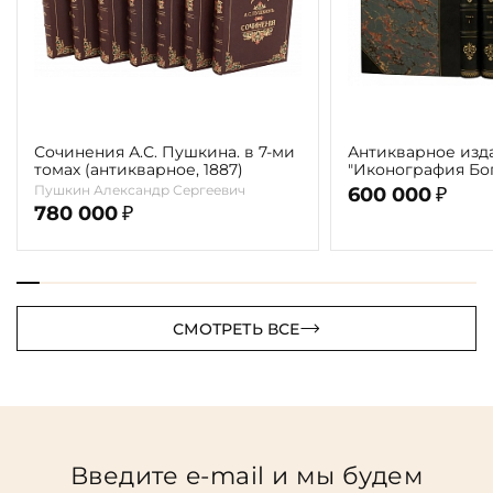
Сочинения А.С. Пушкина. в 7-ми
Антикварное изд
томах (антикварное, 1887)
"Иконография Бог
г. (в 2-х томах с 
Пушкин Александр Сергеевич
600 000
₽
автора)
780 000
₽
СМОТРЕТЬ ВСЕ
Введите e-mail и мы будем