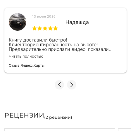
13 июля 2026
Надежда
Книгу доставили быстро!
Клиентоориентированность на высоте!
Предварительно прислали видео, показали
книжку, быстро отправили и положили
Читать полностью
подарочек) Спасибо!!!
Отзыв Яндекс.Карты
РЕЦЕНЗИИ
(
2
рецензии)