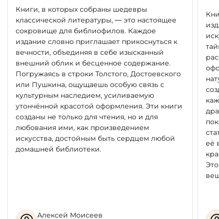
Книги, в которых собраны шедевры
Кни
классической литературы, — это настоящее
изд
сокровище для библиофилов. Каждое
иск
издание словно приглашает прикоснуться к
тай
вечности, объединяя в себе изысканный
рас
внешний облик и бесценное содержание.
офо
Погружаясь в строки Толстого, Достоевского
нат
или Пушкина, ощущаешь особую связь с
соз
культурным наследием, усиливаемую
каж
утончённой красотой оформления. Эти книги
дра
созданы не только для чтения, но и для
пок
любования ими, как произведением
ста
искусства, достойным быть сердцем любой
её 
домашней библиотеки.
кра
Это
вещ
Алексей Моисеев