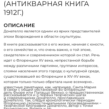
(АНТИКВАРНАЯ КНИГА
1912Г.)
ОПИСАНИЕ
Донателло является одним из ярких представителей
эпохи Возрождения в области скульптуры.
В книге рассказывается о его жизни, начиная с юности,
о его семействе и, что очень важно, о той эпохе,
свидетелем и современником которой он стал. Речь
идет о Флоренции XV века, непрестанной борьбе
между различными партиями, группами интересов,
слоями населения этого города; о культурной среде,
существовавшей во Флоренции в XIV-XV веках,
которая только-только обретала ныне всемирно
известные памятники, как, например, Санта-Мария
В связи с общей обстановкой во Флоренции
дель Фьоре или Палаццо Веккьо; о предшественниках
рассказывается и о первых творческих шагах
и современниках Донателло, прославивших
Донателло. Так, следуя хронологически периодам
Флоренцию своими гениальными произведениями –
творческой биографии Донателло, автор с точки
Брунеллески, Вазари и др.