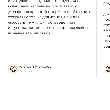
или Пушкина, ощущаешь особую связь с
соз
культурным наследием, усиливаемую
каж
утончённой красотой оформления. Эти книги
дра
созданы не только для чтения, но и для
пок
любования ими, как произведением
ста
искусства, достойным быть сердцем любой
её 
домашней библиотеки.
кра
Это
вещ
Алексей Моисеев
филолог