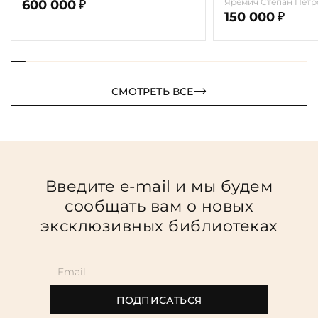
г. (в 2-х томах с автографом
Врубель. Жизнь и
Яремич Степан Петр
600 000
₽
автора)
1911г.
150 000
₽
СМОТРЕТЬ ВСЕ
Введите e-mail и мы будем
сообщать вам о новых
эксклюзивных библиотеках
ПОДПИСАТЬСЯ