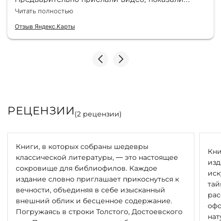
книжку, быстро отправили и положили
Читать полностью
подарочек) Спасибо!!!
Отзыв Яндекс.Карты
РЕЦЕНЗИИ
(
2
рецензии)
Книги, в которых собраны шедевры
Кни
классической литературы, — это настоящее
изд
сокровище для библиофилов. Каждое
иск
издание словно приглашает прикоснуться к
тай
вечности, объединяя в себе изысканный
рас
внешний облик и бесценное содержание.
офо
Погружаясь в строки Толстого, Достоевского
нат