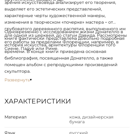
зрения искусствоведа анализирует его творения,
выделяет его эстетических представлений,
характерные черты художественной манеры,
изменения в творческом «почерке» мастера – от
грубоватого деревянного распятия, выполненного им
Одновременно с исследованием жизни Донателло в
для одной из церквей, до статуи Давида. Рассмотрены
книге фактически представлена довольно подробная
его работы за пределами Флоренции, например, в
история искусства, архитектуры Флоренции того
Сиене, Падуе или Риме.
времени. В конце книги приведена основная
библиография, посвященная Донателло, а также
помещен альбом с репродукциями произведений
скульптора.
Развернуть
ХАРАКТЕРИСТИКИ
Материал
кожа, дизайнерская
бумага
Язык
русский