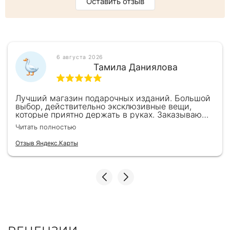
Оставить отзыв
6 августа 2026
Тамила Даниялова
Лучший магазин подарочных изданий. Большой
выбор, действительно эксклюзивные вещи,
которые приятно держать в руках. Заказываю
здесь уже второй раз для бизнес-партнеров,
Читать полностью
всегда всё безупречно — от общения с
консультантами до качества самих книг.
Отзыв Яндекс.Карты
Однозначно рекомендую