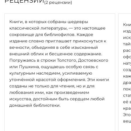
РЕЦЕНЗИИ
(
2
рецензии)
Книги, в которых собраны шедевры
Кни
классической литературы, — это настоящее
изд
сокровище для библиофилов. Каждое
иск
издание словно приглашает прикоснуться к
тай
вечности, объединяя в себе изысканный
рас
внешний облик и бесценное содержание.
офо
Погружаясь в строки Толстого, Достоевского
нат
или Пушкина, ощущаешь особую связь с
соз
культурным наследием, усиливаемую
каж
утончённой красотой оформления. Эти книги
дра
созданы не только для чтения, но и для
пок
любования ими, как произведением
ста
искусства, достойным быть сердцем любой
её 
домашней библиотеки.
кра
Это
вещ