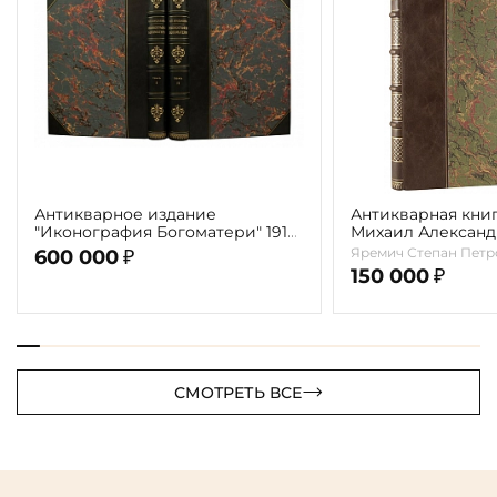
Антикварное издание
Антикварная книг
"Иконография Богоматери" 1914
Михаил Алексан
г. (в 2-х томах с автографом
Врубель. Жизнь и
Яремич Степан Петр
600 000
₽
автора)
1911г.
150 000
₽
СМОТРЕТЬ ВСЕ