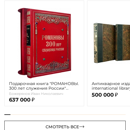
Подарочная книга "РОМАНОВЫ.
Антикварное изд
300 лет служения России"
international libra
Экземпляр № 09 ППМ.17.024
literature" 1898 г. 
Божерянов Иван Николаевич
500 000
₽
637 000
₽
СМОТРЕТЬ ВСЕ