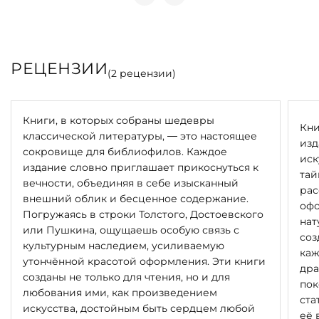
РЕЦЕНЗИИ
(
2
рецензии)
Книги, в которых собраны шедевры
Кни
классической литературы, — это настоящее
изд
сокровище для библиофилов. Каждое
иск
издание словно приглашает прикоснуться к
тай
вечности, объединяя в себе изысканный
рас
внешний облик и бесценное содержание.
офо
Погружаясь в строки Толстого, Достоевского
нат
или Пушкина, ощущаешь особую связь с
соз
культурным наследием, усиливаемую
каж
утончённой красотой оформления. Эти книги
дра
созданы не только для чтения, но и для
пок
любования ими, как произведением
ста
искусства, достойным быть сердцем любой
её 