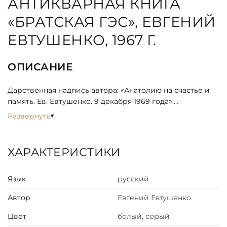
АНТИКВАРНАЯ КНИГА
«БРАТСКАЯ ГЭС», ЕВГЕНИЙ
ЕВТУШЕНКО, 1967 Г.
ОПИСАНИЕ
Дарственная надпись автора: «Анатолию на счастье и
память. Ев. Евтушенко. 9 декабря 1969 года».
Развернуть
В книгу входят новые стихи Евгения Евтушенко и
поэма «Братская ГЭС».
ХАРАКТЕРИСТИКИ
Поэма была опубликована в 1965 году в журнале
«Юность». В книге печатается впервые; автор учёл
Язык
русский
читательские пожелания и внёс в поэму ряд поправок.
Автор
Евгений Евтушенко
Художник — В. К. Стацинский.
Цвет
белый, серый