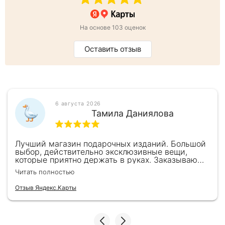
На основе 103 оценок
Оставить отзыв
6 августа 2026
Тамила Даниялова
Лучший магазин подарочных изданий. Большой
выбор, действительно эксклюзивные вещи,
которые приятно держать в руках. Заказываю
здесь уже второй раз для бизнес-партнеров,
Читать полностью
всегда всё безупречно — от общения с
консультантами до качества самих книг.
Отзыв Яндекс.Карты
Однозначно рекомендую