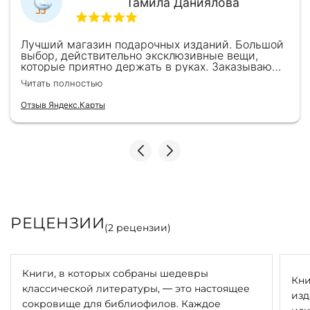
Тамила Даниялова
Лучший магазин подарочных изданий. Большой
выбор, действительно эксклюзивные вещи,
которые приятно держать в руках. Заказываю
здесь уже второй раз для бизнес-партнеров,
Читать полностью
всегда всё безупречно — от общения с
консультантами до качества самих книг.
Отзыв Яндекс.Карты
Однозначно рекомендую
РЕЦЕНЗИИ
(
2
рецензии)
Книги, в которых собраны шедевры
Кни
классической литературы, — это настоящее
изд
сокровище для библиофилов. Каждое