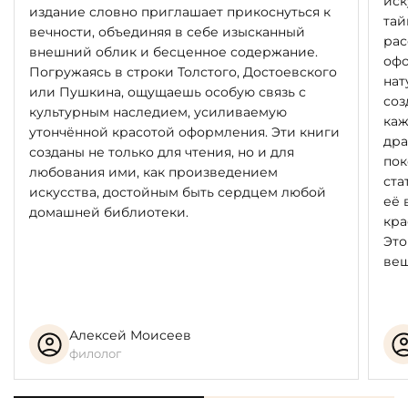
иск
издание словно приглашает прикоснуться к
тай
вечности, объединяя в себе изысканный
рас
внешний облик и бесценное содержание.
офо
Погружаясь в строки Толстого, Достоевского
нат
или Пушкина, ощущаешь особую связь с
соз
культурным наследием, усиливаемую
каж
утончённой красотой оформления. Эти книги
дра
созданы не только для чтения, но и для
пок
любования ими, как произведением
ста
искусства, достойным быть сердцем любой
её 
домашней библиотеки.
кра
Это
вещ
Алексей Моисеев
филолог