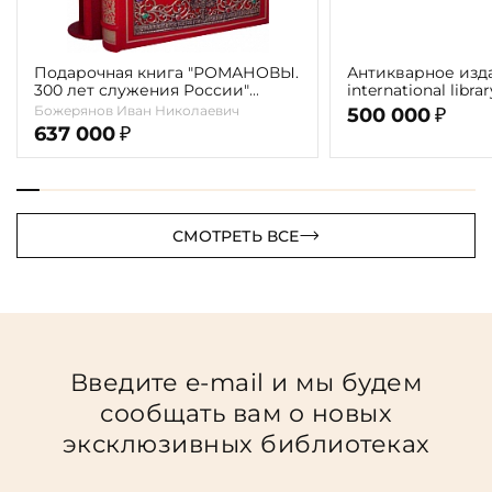
Подарочная книга "РОМАНОВЫ.
Антикварное изд
300 лет служения России"
international libra
Экземпляр № 09 ППМ.17.024
literature" 1898 г. 
Божерянов Иван Николаевич
500 000
₽
637 000
₽
СМОТРЕТЬ ВСЕ
Введите e-mail и мы будем
сообщать вам о новых
эксклюзивных библиотеках