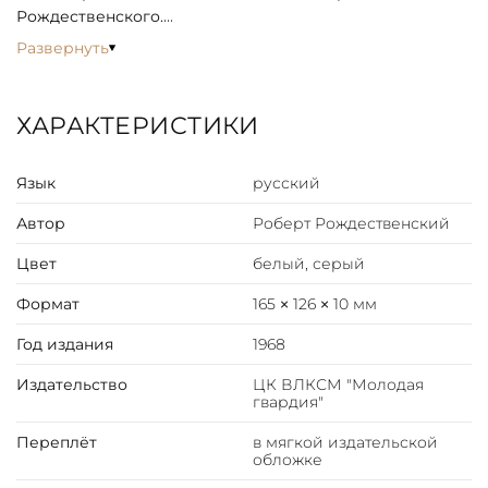
Рождественского.
Развернуть
Дарственная надпись (автограф) автора на титульном
листе.
ХАРАКТЕРИСТИКИ
Роберт Иванович Рождественский (имя при рождении
— Роберт Станиславович Петкевич) — советский и
Язык
русский
российский поэт, переводчик, автор песен, один из
ярких представителей эпохи «шестидесятников».
Автор
Роберт Рождественский
Цвет
белый, серый
Формат
165 × 126 × 10 мм
Год издания
1968
Издательство
ЦК ВЛКСМ "Молодая
гвардия"
Переплёт
в мягкой издательской
обложке