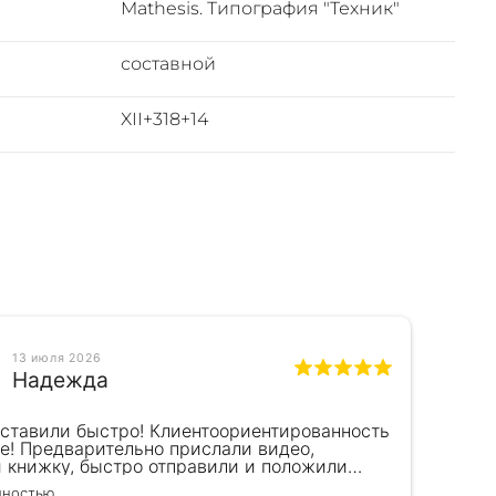
Mathesis. Типография "Техник"
составной
XII+318+14
13 июля 2026
Надежда
оставили быстро! Клиентоориентированность
Кра
е! Предварительно прислали видео,
сот
и книжку, быстро отправили и положили
пок
к) Спасибо!!!
вел
лностью
Чита