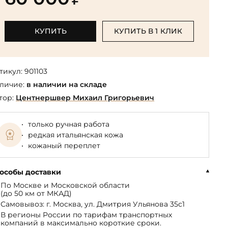
Библиотека мировой классики
общества
(БМЛ)
Книга в подарок руководителю
ства,
Экономика и финансы
Библиотека мировой
КУПИТЬ
КУПИТЬ В 1 КЛИК
Книги в подарок на День
ерика
Юмор
литературы для детей
рождения
Юридические
Библиотека русской классики
Книги в подарок на Новый год
Финансы
тикул:
901103
Достоевский Ф.М. собрание
На 23 февраля
 и
личие:
в наличии на складе
сочинений
На 8 Марта
тор:
Центнершвер Михаил Григорьевич
Жюль Верн собрание
сочинений
только ручная работа
Пушкина А.С. собрание
редкая итальянская кожа
сочинений
кожаный переплет
особы доставки
По Москве и Московской области
(до 50 км от МКАД)
Самовывоз: г. Москва, ул. Дмитрия Ульянова 35с1
В регионы России по тарифам транспортных
компаний в максимально короткие сроки.