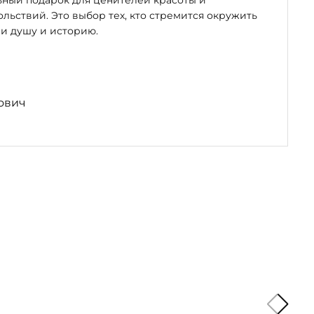
ьный подарок для ценителей красоты и
льствий. Это выбор тех, кто стремится окружить
и душу и историю.
ович