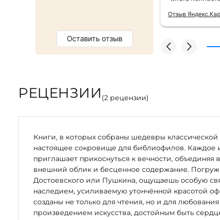
тным бонусом. Однозначно
безупречно —
магазин :)
качества сам
Отзыв Яндекс.Ка
Оставить отзыв
РЕЦЕНЗИИ
(
2
рецензии)
Книги, в которых собраны шедевры классической 
настоящее сокровище для библиофилов. Каждое 
приглашает прикоснуться к вечности, объединяя 
внешний облик и бесценное содержание. Погружая
Достоевского или Пушкина, ощущаешь особую свя
наследием, усиливаемую утончённой красотой оф
созданы не только для чтения, но и для любования
произведением искусства, достойным быть серд