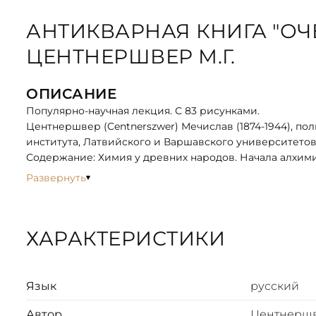
АНТИКВАРНАЯ КНИГА "ОЧ
ЦЕНТНЕРШВЕР М.Г.
ОПИСАНИЕ
Популярно-научная лекция. С 83 рисунками.
Центнершвер (Centnerszwer) Мечислав (1874-1944), п
института, Латвийского и Варшавского университетов
Содержание: Химия у древних народов. Начала алхими
ниспровержение его Антоном Лавуазье. Сэр Гэмфри Дэ
Развернуть
Расцвет органической химии и его практические посл
Вант-Гофф и Оствальд - реформаторы современной хи
ХАРАКТЕРИСТИКИ
Язык
русский
Автор
Центнершв