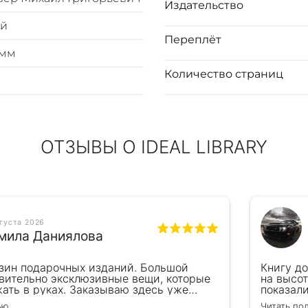
Издательство
ый
Переплёт
0мм
Количество страниц
ОТЗЫВЫ О IDEAL LIBRARY
вгуста 2026
мила Даниялова
зин подарочных изданий. Большой
Книгу д
вительно эксклюзивные вещи, которые
на высот
ать в руках. Заказываю здесь уже
показал
ля бизнес-партнеров, всегда всё
подароче
ью
Читать по