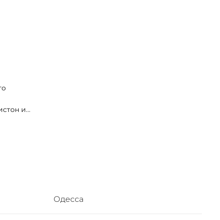
го
истон и
омов.
Одесса