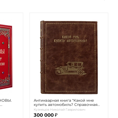
АНОВЫ.
Антикварная книга "Какой мне
купить автомобиль? Справочная
24
книга для автомобилистов"
Кузнецов Николай Гаврилович
Кузнецов Н.Г. 1914г.
300 000
₽