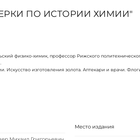
ЕРКИ ПО ИСТОРИИ ХИМИИ"
ольский физико-химик, профессор Рижского политехническо
.
и. Искусство изготовления золота. Аптекари и врачи. Флог
ви и его служитель. Два приятеля. Врач и пивовар. Мир ат
едствия.
мии. Новые элементы. Радиоактивность.
Место издания
ер Михаил Григорьевич