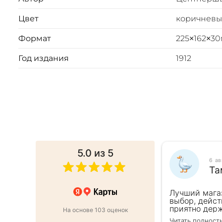
Цвет
коричнев
Формат
225×162×3
Год издания
1912
5.0
из 5
025
6 а
ина
Та
 в подарок коллеге. Менеджер
Лучший мага
ь внимательна, все подробно
выбор, дейст
ро оформили заказ и доставку на
приятно держ
На основе 103 оценок
от же день. Золотая закладка для
второй раз д
Читать полност