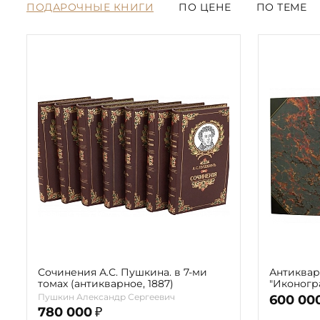
ПОДАРОЧНЫЕ КНИГИ
ПО ЦЕНЕ
ПО ТЕМЕ
Сочинения А.С. Пушкина. в 7-ми
Антиквар
томах (антикварное, 1887)
"Иконогра
(в 2-х то
Пушкин Александр Сергеевич
600 00
780 000
₽