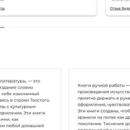
 от общения с консультантами до
их книг. Однозначно рекомендую
рты
Отзыв Янде
литературы, — это
Книги ручной работы — 
издание словно
произведения искусства
в себе изысканный
приятно держать в рука
сь в строки Толстого,
оформления, чувствоват
зь с культурным
Эти книги созданы, что
ормления. Эти книги
хранили на полке как д
 ими, как
поколение. Тиснение до
цем любой домашней