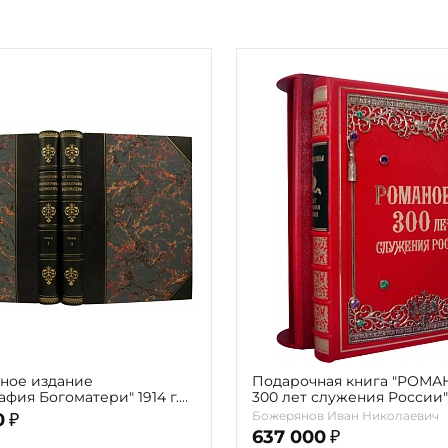
ное издание
Подарочная книга "РОМ
фия Богоматери" 1914 г.
300 лет служения России"
мах с автографом автора)
Экземпляр № 09 ППМ.17.0
Божерянов Иван Николаевич
0
₽
637 000
₽