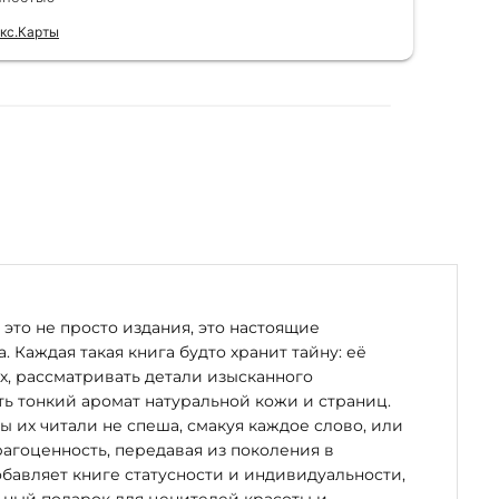
для
кс.Карты
Отзы
это не просто издания, это настоящие
. Каждая такая книга будто хранит тайну: её
х, рассматривать детали изысканного
ь тонкий аромат натуральной кожи и страниц.
бы их читали не спеша, смакуя каждое слово, или
рагоценность, передавая из поколения в
бавляет книге статусности и индивидуальности,