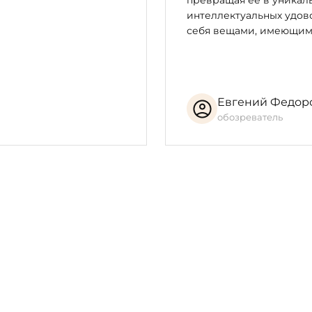
превращая её в уникал
интеллектуальных удово
себя вещами, имеющим
Евгений Федор
обозреватель