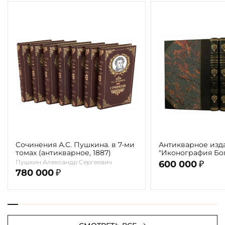
Сочинения А.С. Пушкина. в 7-ми
Антикварное изд
томах (антикварное, 1887)
"Иконография Бог
г. (в 2-х томах с 
Пушкин Александр Сергеевич
600 000
₽
автора)
780 000
₽