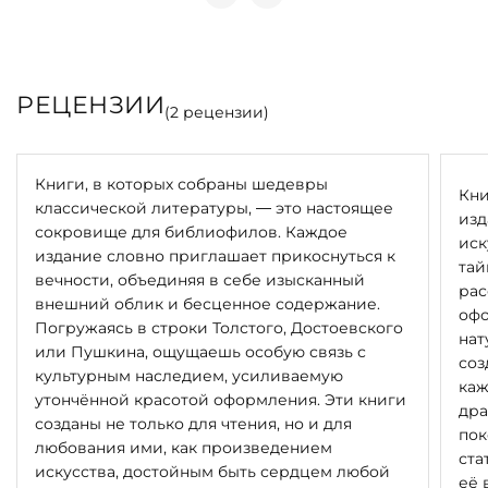
РЕЦЕНЗИИ
(
2
рецензии)
Книги, в которых собраны шедевры
Кни
классической литературы, — это настоящее
изд
сокровище для библиофилов. Каждое
иск
издание словно приглашает прикоснуться к
тай
вечности, объединяя в себе изысканный
рас
внешний облик и бесценное содержание.
офо
Погружаясь в строки Толстого, Достоевского
нат
или Пушкина, ощущаешь особую связь с
соз
культурным наследием, усиливаемую
каж
утончённой красотой оформления. Эти книги
дра
созданы не только для чтения, но и для
пок
любования ими, как произведением
ста
искусства, достойным быть сердцем любой
её 