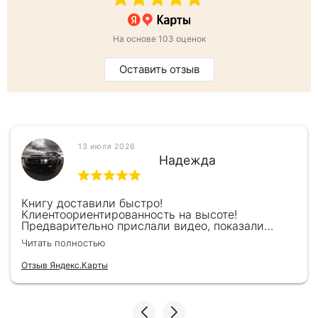
На основе 103 оценок
Оставить отзыв
13 июля 2026
Надежда
Книгу доставили быстро!
Клиентоориентированность на высоте!
Предварительно прислали видео, показали
книжку, быстро отправили и положили
Читать полностью
подарочек) Спасибо!!!
Отзыв Яндекс.Карты