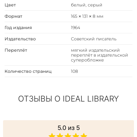
поэт, прозаик, сценарист, певец, бард, композитор,
Цвет
белый, серый
один из основоположников жанра авторской песни в
Формат
165 × 131 × 8 мм
СССР.
Год издания
1964
Линёв Анатолий Максимович (1937–1998) — детский
поэт, член Союза журналистов и Союза писателей
Издательство
Советский писатель
России.
Переплёт
мягкий издательский
переплёт в издательской
суперобложке
Количество страниц
108
ОТЗЫВЫ О IDEAL LIBRARY
5.0
из 5