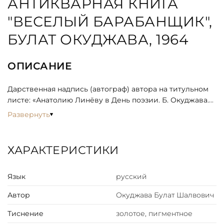
АНТИКВАРНАЯ КНИГА
"ВЕСЕЛЫЙ БАРАБАНЩИК",
БУЛАТ ОКУДЖАВА, 1964
ОПИСАНИЕ
Дарственная надпись (автограф) автора на титульном
листе: «Анатолию Линёву в День поэзии. Б. Окуджава.
28.11.65 г.»
Развернуть
«Весёлый барабанщик» — третья книга Булата
Окуджавы (первая — «Лирика» — была издана
ХАРАКТЕРИСТИКИ
Калужским издательством в 1956 году, вторая —
«Острова» — выпущена издательством «Советский
Язык
русский
писатель» в 1959 году). Большинство стихов, вошедших
в настоящий сборник, ранее было опубликовано в
Автор
Окуджава Булат Шалвович
газетах и журналах.
Тиснение
золотое, пигментное
Булат Шалвович Окуджава — советский и российский