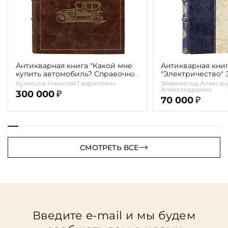
Антикварная книга "Какой мне
Антикварная кни
купить автомобиль? Справочная
"Электричество"
книга для автомобилистов"
А.А. 1913г.
Кузнецов Николай Гаврилович
Эйхенвальд Алексан
Кузнецов Н.Г. 1914г.
Александрович
300 000
₽
70 000
₽
СМОТРЕТЬ ВСЕ
Введите e-mail и мы будем