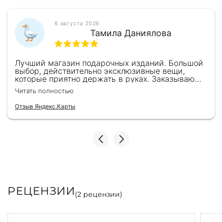
6 августа 2026
Тамила Даниялова
Лучший магазин подарочных изданий. Большой
выбор, действительно эксклюзивные вещи,
которые приятно держать в руках. Заказываю
здесь уже второй раз для бизнес-партнеров,
Читать полностью
всегда всё безупречно — от общения с
консультантами до качества самих книг.
Отзыв Яндекс.Карты
Однозначно рекомендую
РЕЦЕНЗИИ
(
2
рецензии)