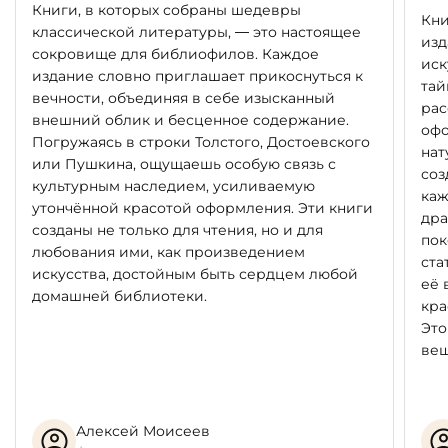
Книги, в которых собраны шедевры
Кни
классической литературы, — это настоящее
изд
сокровище для библиофилов. Каждое
иск
издание словно приглашает прикоснуться к
тай
вечности, объединяя в себе изысканный
рас
внешний облик и бесценное содержание.
офо
Погружаясь в строки Толстого, Достоевского
нат
или Пушкина, ощущаешь особую связь с
соз
культурным наследием, усиливаемую
каж
утончённой красотой оформления. Эти книги
дра
созданы не только для чтения, но и для
пок
любования ими, как произведением
ста
искусства, достойным быть сердцем любой
её 
домашней библиотеки.
кра
Это
вещ
Алексей Моисеев