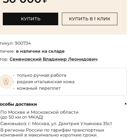
Библиотека мировой классики
общества
(БМЛ)
Книга в подарок руководителю
ства,
Экономика и финансы
Библиотека мировой
КУПИТЬ
КУПИТЬ В 1 КЛИК
Книги в подарок на День
ерика
Юмор
литературы для детей
рождения
Юридические
Библиотека русской классики
Книги в подарок на Новый год
Финансы
тикул:
900734
Достоевский Ф.М. собрание
На 23 февраля
 и
личие:
в наличии на складе
сочинений
На 8 Марта
тор:
Семеновский Владимир Леонидович
Жюль Верн собрание
сочинений
только ручная работа
Пушкина А.С. собрание
редкая итальянская кожа
сочинений
кожаный переплет
особы доставки
По Москве и Московской области
(до 50 км от МКАД)
Самовывоз: г. Москва, ул. Дмитрия Ульянова 35с1
В регионы России по тарифам транспортных
компаний в максимально короткие сроки.