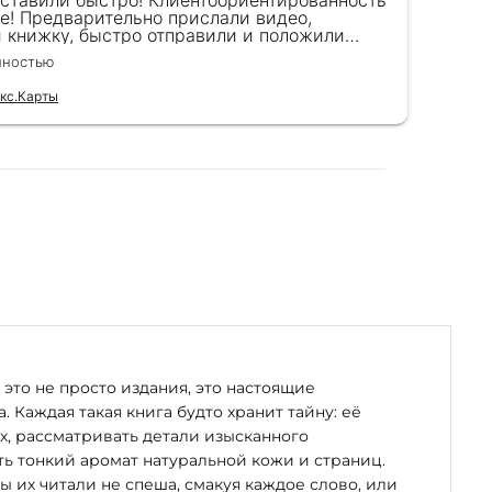
оставили быстро! Клиентоориентированность
Кра
е! Предварительно прислали видео,
сот
и книжку, быстро отправили и положили
пок
к) Спасибо!!!
вел
лностью
Чита
для
кс.Карты
Отзы
это не просто издания, это настоящие
. Каждая такая книга будто хранит тайну: её
х, рассматривать детали изысканного
ь тонкий аромат натуральной кожи и страниц.
бы их читали не спеша, смакуя каждое слово, или