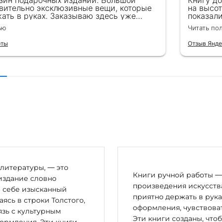
зин подарочных изданий. Большой
Книгу д
вительно эксклюзивные вещи, которые
на высот
ать в руках. Заказываю здесь уже
показал
ля бизнес-партнеров, всегда всё
подароче
ью
Читать по
 от общения с консультантами до
их книг. Однозначно рекомендую
рты
Отзыв Янде
литературы, — это
Книги ручной работы — 
издание словно
произведения искусства
в себе изысканный
приятно держать в рука
сь в строки Толстого,
оформления, чувствоват
зь с культурным
Эти книги созданы, что