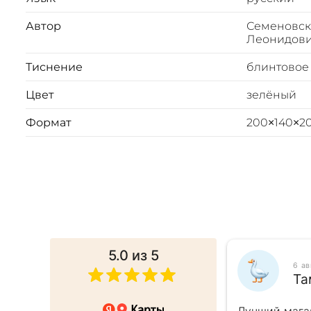
Автор
Семеновск
Леонидов
Тиснение
блинтовое
Цвет
зелёный
Формат
200×140×2
5.0
из 5
025
6 а
ина
Та