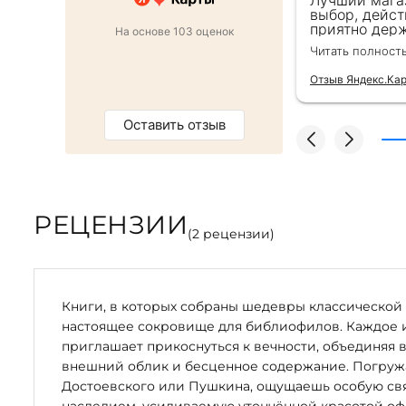
 в подарок коллеге. Менеджер
Лучший мага
ь внимательна, все подробно
выбор, дейст
ро оформили заказ и доставку на
приятно держ
На основе 103 оценок
от же день. Золотая закладка для
второй раз д
Читать полност
тным бонусом. Однозначно
безупречно —
магазин :)
качества сам
Отзыв Яндекс.Ка
Оставить отзыв
РЕЦЕНЗИИ
(
2
рецензии)
Книги, в которых собраны шедевры классической 
настоящее сокровище для библиофилов. Каждое 
приглашает прикоснуться к вечности, объединяя 
внешний облик и бесценное содержание. Погружая
Достоевского или Пушкина, ощущаешь особую свя