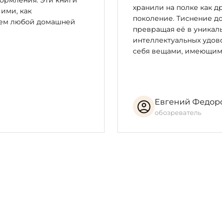
ормления. Эти книги
хранили на полке как д
 ими, как
поколение. Тиснение до
цем любой домашней
превращая её в уникал
интеллектуальных удово
себя вещами, имеющим
Евгений Федор
обозреватель