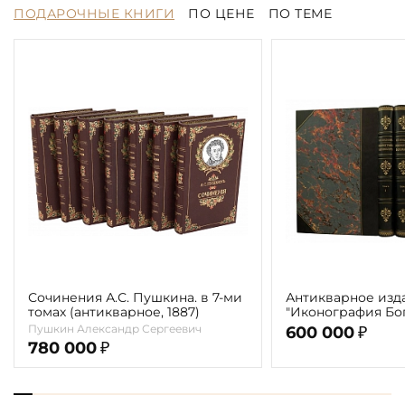
ПОДАРОЧНЫЕ КНИГИ
ПО ЦЕНЕ
ПО ТЕМЕ
Сочинения А.С. Пушкина. в 7-ми
Антикварное изд
томах (антикварное, 1887)
"Иконография Бог
г. (в 2-х томах с 
Пушкин Александр Сергеевич
600 000
₽
автора)
780 000
₽