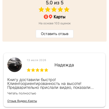
5.0
из 5
На основе 103 оценок
Оставить отзыв
13 июля 2026
Надежда
Книгу доставили быстро!
Клиентоориентированность на высоте!
Предварительно прислали видео, показали
книжку, быстро отправили и положили
Читать полностью
подарочек) Спасибо!!!
Отзыв Яндекс.Карты