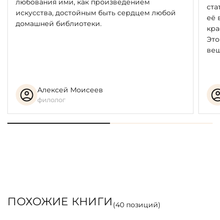
любования ими, как произведением
ста
искусства, достойным быть сердцем любой
её 
домашней библиотеки.
кра
Это
вещ
Алексей Моисеев
филолог
ПОХОЖИЕ КНИГИ
(
40
позиций)