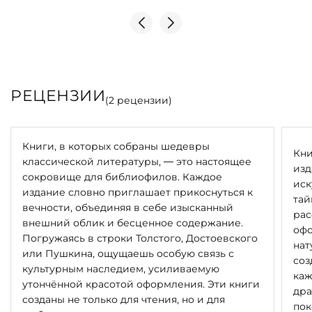
РЕЦЕНЗИИ
(
2
рецензии)
Книги, в которых собраны шедевры
Кни
классической литературы, — это настоящее
изд
сокровище для библиофилов. Каждое
иск
издание словно приглашает прикоснуться к
тай
вечности, объединяя в себе изысканный
рас
внешний облик и бесценное содержание.
офо
Погружаясь в строки Толстого, Достоевского
нат
или Пушкина, ощущаешь особую связь с
соз
культурным наследием, усиливаемую
каж
утончённой красотой оформления. Эти книги
дра
созданы не только для чтения, но и для
пок