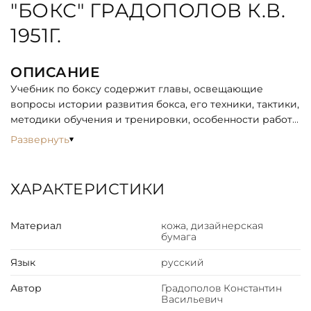
"БОКС" ГРАДОПОЛОВ К.В.
1951Г.
ОПИСАНИЕ
Учебник по боксу содержит главы, освещающие
вопросы истории развития бокса, его техники, тактики,
методики обучения и тренировки, особенности работы
по боксу с юношами и боксерами различной
Развернуть
спортивной квалификации.
Константин Васильевич Градополов – выдающийся
советский спортсмен, тренер, методист, педагог, актер,
ХАРАКТЕРИСТИКИ
а также – автор книг, статей, и учебника
Материал
кожа, дизайнерская
бумага
Язык
русский
Автор
Градополов Константин
Васильевич