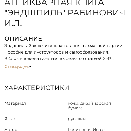
АНТИКВАРНАЯ КНИГА
"ЭНДШПИЛЬ" РАБИНОВИЧ
И.Л.
ОПИСАНИЕ
Эндшпиль. Заключительная стадия шахматной партии.
Пособие для инструкторов и самообразования.
В блок вложена газетная вырезка со статьей Х.-Р.
Капабланки «Последние шахматные лекции».
Развернуть
Фундаментальное исследование теории эндшпиля. В
книге исследованы как элементарные концы, так и
концы, приближающиеся по своему характеру к
ХАРАКТЕРИСТИКИ
серединной стадии: многие позиции, ставшие
нарицательными, заново переработаны. Серьезное
Материал
кожа, дизайнерская
внимание уделено также методической стороне
бумага
вопроса и облегчению ориентировки в предлагаемом
материале.
Язык
русский
Илья Леонтьевич Рабинович (1891—1942) — российский
и советский шахматист, мастер (1914). Чемпион СССР
Автор
Рабинович Исаак