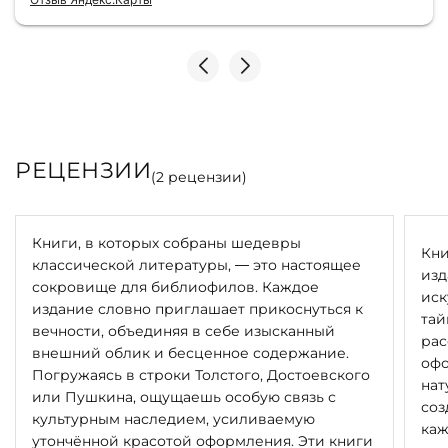
Однозначно рекомендую
РЕЦЕНЗИИ
(
2
рецензии)
Книги, в которых собраны шедевры
Кни
классической литературы, — это настоящее
изд
сокровище для библиофилов. Каждое
иск
издание словно приглашает прикоснуться к
тай
вечности, объединяя в себе изысканный
рас
внешний облик и бесценное содержание.
офо
Погружаясь в строки Толстого, Достоевского
нат
или Пушкина, ощущаешь особую связь с
соз
культурным наследием, усиливаемую
каж
утончённой красотой оформления. Эти книги