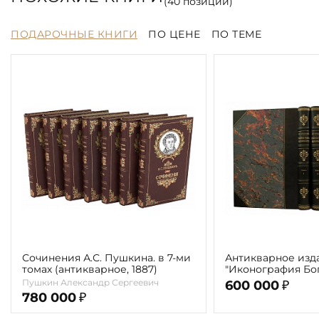
(
40
позиций)
ПОДАРОЧНЫЕ КНИГИ
ПО ЦЕНЕ
ПО ТЕМЕ
Сочинения А.С. Пушкина. в 7-ми
Антикварное изд
томах (антикварное, 1887)
"Иконография Бог
г. (в 2-х томах с 
Пушкин Александр Сергеевич
600 000
₽
автора)
780 000
₽