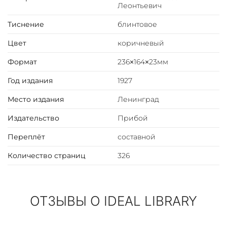
Леонтьевич
(1934/35), чемпион Петрограда (1920), трехкратный
чемпион Ленинграда (1925, 1928, 1940). Шахматный
Тиснение
блинтовое
теоретик, литератор, журналист.
Цвет
коричневый
Формат
236×164×23мм
Год издания
1927
Место издания
Ленинград
Издательство
Прибой
Переплёт
составной
Количество страниц
326
ОТЗЫВЫ О IDEAL LIBRARY