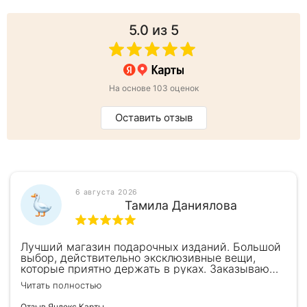
5.0
из 5
На основе 103 оценок
Оставить отзыв
6 августа 2026
Тамила Даниялова
Лучший магазин подарочных изданий. Большой
выбор, действительно эксклюзивные вещи,
которые приятно держать в руках. Заказываю
здесь уже второй раз для бизнес-партнеров,
Читать полностью
всегда всё безупречно — от общения с
консультантами до качества самих книг.
Отзыв Яндекс.Карты