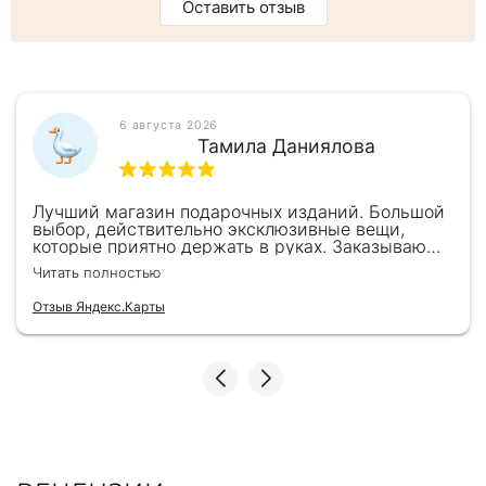
Оставить отзыв
6 августа 2026
Тамила Даниялова
Лучший магазин подарочных изданий. Большой
выбор, действительно эксклюзивные вещи,
которые приятно держать в руках. Заказываю
здесь уже второй раз для бизнес-партнеров,
Читать полностью
всегда всё безупречно — от общения с
консультантами до качества самих книг.
Отзыв Яндекс.Карты
Однозначно рекомендую