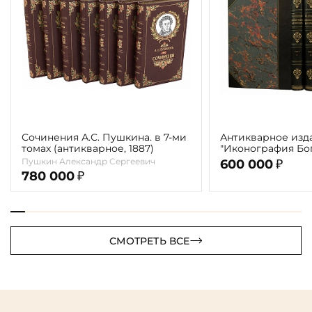
Сочинения А.С. Пушкина. в 7-ми
Антикварное изд
томах (антикварное, 1887)
"Иконография Бог
г. (в 2-х томах с 
Пушкин Александр Сергеевич
600 000
₽
автора)
780 000
₽
СМОТРЕТЬ ВСЕ