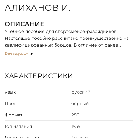
АЛИХАНОВ И.
ОПИСАНИЕ
Учебное пособие для спортсменов-разрядников.
Настоящее пособие рассчитано преимущественно на
квалифицированных борцов. В отличие от ранее
издававшихся, в данной книге уменьшен объем
Развернуть
малоупотребительных приемов, более широко даны
сложные приемы, их варианты, комбинации. В пособии
сделана попытка в какой-то мере обобщить опыт
ХАРАКТЕРИСТИКИ
подготовки наших команд к международным
соревнованиям и участия в них.
Язык
русский
СОДЕРЖАНИЕ
Цвет
чёрный
Предисловие
Обучение и тренировка.
Формат
256
Методика обучения.
Год издания
1959
Методика тренировки.
Весовой режим борца.
Место издания
Москва