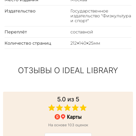
Тактика борьбы.
Планирование учебно-тренировочного процесса.
Издательство
Государственное
издательство "Физкультура
Общее планирование.
и спорт"
Техника вольной борьбы.
Техника борьбы в стойке.
Переплёт
составной
Техника борьбы в партере.
Количество страниц
212×140×25мм
ОТЗЫВЫ О IDEAL LIBRARY
5.0
из 5
На основе 103 оценок