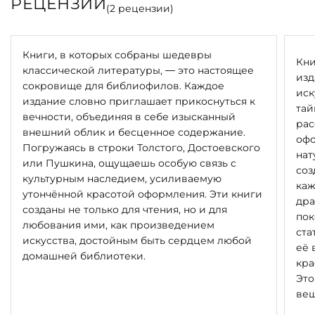
РЕЦЕНЗИИ
(
2
рецензии)
Книги, в которых собраны шедевры
Кни
классической литературы, — это настоящее
изд
сокровище для библиофилов. Каждое
иск
издание словно приглашает прикоснуться к
тай
вечности, объединяя в себе изысканный
рас
внешний облик и бесценное содержание.
офо
Погружаясь в строки Толстого, Достоевского
нат
или Пушкина, ощущаешь особую связь с
соз
культурным наследием, усиливаемую
каж
утончённой красотой оформления. Эти книги
дра
созданы не только для чтения, но и для
пок
любования ими, как произведением
ста
искусства, достойным быть сердцем любой
её 
домашней библиотеки.
кра
Это
вещ