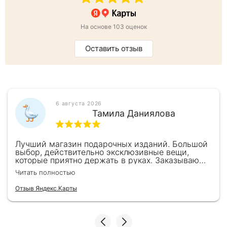
дизайнерской бумаге итальянского производства.
Страницы украшены тематическим оформлением и
старинными гравюрами.
На основе 103 оценок
Оставить отзыв
6 августа 2026
Тамила Даниялова
Лучший магазин подарочных изданий. Большой
выбор, действительно эксклюзивные вещи,
которые приятно держать в руках. Заказываю
здесь уже второй раз для бизнес-партнеров,
Читать полностью
всегда всё безупречно — от общения с
консультантами до качества самих книг.
Отзыв Яндекс.Карты
Однозначно рекомендую