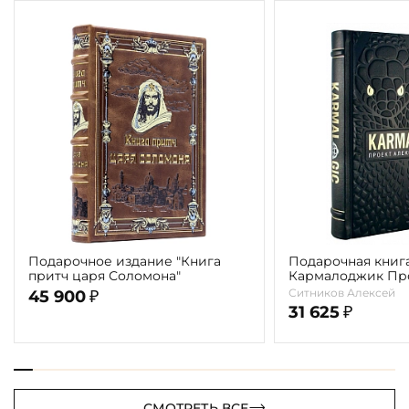
Подарочное издание "Книга
Подарочная книга
притч царя Соломона"
Кармалоджик Про
Ситникова"
Ситников Алексей
45 900
₽
31 625
₽
СМОТРЕТЬ ВСЕ