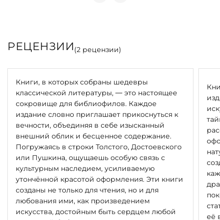
РЕЦЕНЗИИ
(
2
рецензии)
Книги, в которых собраны шедевры
Кни
классической литературы, — это настоящее
изд
сокровище для библиофилов. Каждое
иск
издание словно приглашает прикоснуться к
тай
вечности, объединяя в себе изысканный
рас
внешний облик и бесценное содержание.
офо
Погружаясь в строки Толстого, Достоевского
нат
или Пушкина, ощущаешь особую связь с
соз
культурным наследием, усиливаемую
каж
утончённой красотой оформления. Эти книги
дра
созданы не только для чтения, но и для
пок
любования ими, как произведением
ста
искусства, достойным быть сердцем любой
её 