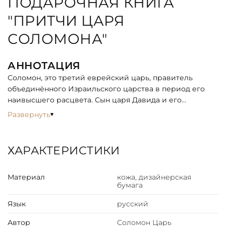
ПОДАРОЧНАЯ КНИГА
"ПРИТЧИ ЦАРЯ
СОЛОМОНА"
АННОТАЦИЯ
Соломон, это третий еврейский царь, правитель
объединённого Израильского царства в период его
наивысшего расцвета. Сын царя Давида и его
соправитель в первые два года своего царствования.
Развернуть
Во время правления Соломона в Иерусалиме был
построен Иерусалимский Храм. Считается, что
Соломон покончил с полутысячелетней враждой
ХАРАКТЕРИСТИКИ
евреев и египтян, взяв в качестве первой жены дочь
египетского фараона. Образ царя Соломона
Материал
кожа, дизайнерская
вдохновлял многих поэтов и художников.
бумага
В Библейском повествовании Бог дал Соломону
Язык
русский
царствование при условии, что тот не будет
отклоняться от служения Богу. В обмен на это
Автор
Соломон Царь