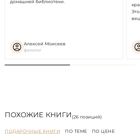
домашней библиотеки.
кра
Это
вещ
Алексей Моисеев
филолог
ПОХОЖИЕ КНИГИ
(
26
позиций)
ПОДАРОЧНЫЕ КНИГИ
ПО ТЕМЕ
ПО ЦЕНЕ