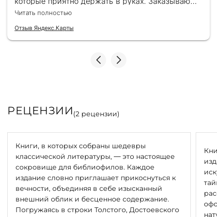
которые приятно держать в руках. Заказываю
здесь уже второй раз для бизнес-партнеров,
Читать полностью
всегда всё безупречно — от общения с
консультантами до качества самих книг.
Отзыв Яндекс.Карты
Однозначно рекомендую
РЕЦЕНЗИИ
(
2
рецензии)
Книги, в которых собраны шедевры
Кни
классической литературы, — это настоящее
изд
сокровище для библиофилов. Каждое
иск
издание словно приглашает прикоснуться к
тай
вечности, объединяя в себе изысканный
рас
внешний облик и бесценное содержание.
офо
Погружаясь в строки Толстого, Достоевского
нат