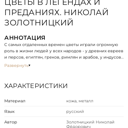
ЦВЕТЫ В ЛЕГЕНДАХ И
ПРЕДАНИЯХ. НИКОЛАЙ
ЗОЛОТНИЦКИЙ
АННОТАЦИЯ
С самых отдаленных времен цветы играли огромную
роль в жизни людей у всех народов - у древних евреев
и персов, египтян, греков, римлян и арабов, у индусов
и китайцев... Затем в Средние века, как у язычников,
Развернуть
так и у христиан, и конечно, в наше время. Цветы
имели свое особое значение в войнах и в пиршествах,
и в торжественных погребальных процессиях, служили
ХАРАКТЕРИСТИКИ
для украшения алтарей и жертвоприношений,
являлись волшебными и целительными травами,
Материал
кожа, металл
хранителями домашнего очага. Сколько разных
интересных легенд, исторических сказаний и
Язык
русский
преданий связано с ними!
Эти легенды и предания составляют книгу, написанную
Автор
Золотницкий Николай
сто лет назад известным ботаником Н. Золотницким и в
Фёдорович