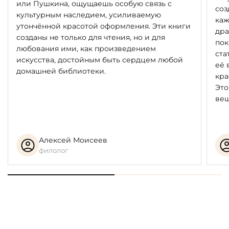
или Пушкина, ощущаешь особую связь с
соз
культурным наследием, усиливаемую
каж
утончённой красотой оформления. Эти книги
дра
созданы не только для чтения, но и для
пок
любования ими, как произведением
ста
искусства, достойным быть сердцем любой
её 
домашней библиотеки.
кра
Это
вещ
Алексей Моисеев
филолог