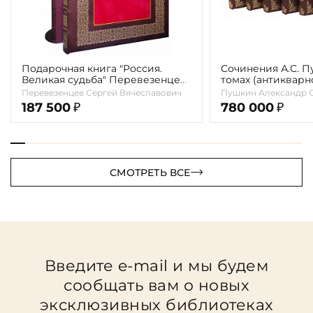
Подарочная книга "Россия.
Сочинения А.С. П
Великая судьба" Перевезенцев
томах (антикварно
С. В.
Перевезенцев Сергей Вячеславович
Пушкин Александр 
187 500
780 000
₽
₽
СМОТРЕТЬ ВСЕ
Введите e-mail и мы будем
сообщать вам о новых
эксклюзивных библиотеках