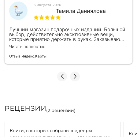
6 августа 2026
Тамила Даниялова
Лучший магазин подарочных изданий. Большой
выбор, действительно эксклюзивные вещи,
которые приятно держать в руках. Заказываю
здесь уже второй раз для бизнес-партнеров,
Читать полностью
всегда всё безупречно — от общения с
консультантами до качества самих книг.
Отзыв Яндекс.Карты
Однозначно рекомендую
РЕЦЕНЗИИ
(
2
рецензии)
Книги, в которых собраны шедевры
Кни