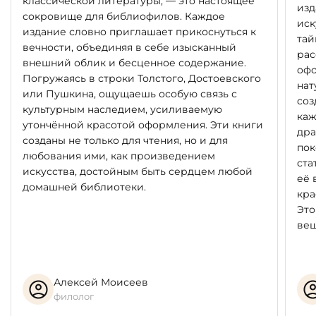
классической литературы, — это настоящее
изд
сокровище для библиофилов. Каждое
иск
издание словно приглашает прикоснуться к
тай
вечности, объединяя в себе изысканный
рас
внешний облик и бесценное содержание.
офо
Погружаясь в строки Толстого, Достоевского
нат
или Пушкина, ощущаешь особую связь с
соз
культурным наследием, усиливаемую
каж
утончённой красотой оформления. Эти книги
дра
созданы не только для чтения, но и для
пок
любования ими, как произведением
ста
искусства, достойным быть сердцем любой
её 
домашней библиотеки.
кра
Это
вещ
Алексей Моисеев
филолог