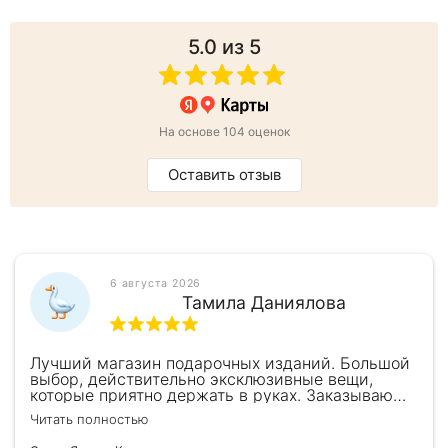
5.0
из 5
На основе 104 оценок
Оставить отзыв
6 августа 2026
Тамила Даниялова
Лучший магазин подарочных изданий. Большой
выбор, действительно эксклюзивные вещи,
которые приятно держать в руках. Заказываю
здесь уже второй раз для бизнес-партнеров,
Читать полностью
всегда всё безупречно — от общения с
консультантами до качества самих книг.