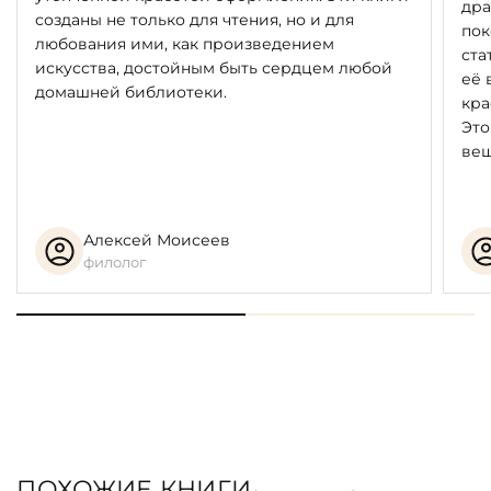
дра
созданы не только для чтения, но и для
пок
любования ими, как произведением
ста
искусства, достойным быть сердцем любой
её 
домашней библиотеки.
кра
Это
вещ
Алексей Моисеев
филолог
ПОХОЖИЕ КНИГИ