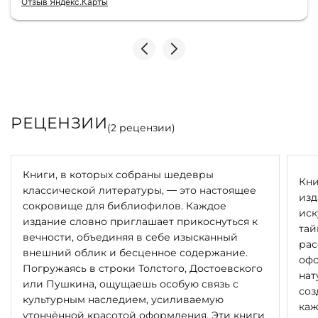
Отзыв Яндекс.Карты
Однозначно рекомендую
РЕЦЕНЗИИ
(
2
рецензии)
Книги, в которых собраны шедевры
Кни
классической литературы, — это настоящее
изд
сокровище для библиофилов. Каждое
иск
издание словно приглашает прикоснуться к
тай
вечности, объединяя в себе изысканный
рас
внешний облик и бесценное содержание.
офо
Погружаясь в строки Толстого, Достоевского
нат
или Пушкина, ощущаешь особую связь с
соз
культурным наследием, усиливаемую
каж
утончённой красотой оформления. Эти книги