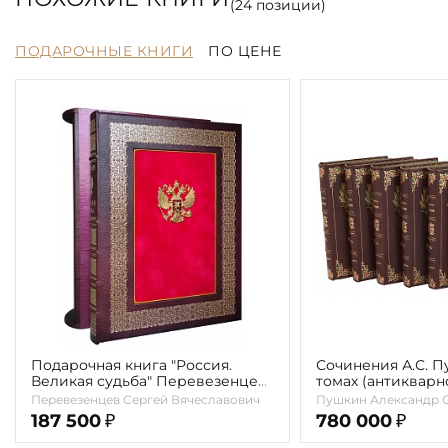
(
24
позиции)
ПОДАРОЧНЫЕ КНИГИ
ПО ЦЕНЕ
Подарочная книга "Россия.
Сочинения А.С. П
Великая судьба" Перевезенцев
томах (антикварно
С. В.
Перевезенцев Сергей Вячеславович
Пушкин Александр 
187 500
780 000
₽
₽