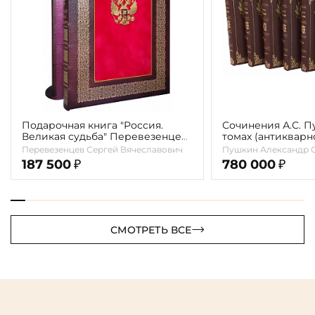
Подарочная книга "Россия.
Сочинения А.С. П
Великая судьба" Перевезенцев
томах (антикварно
С. В.
Перевезенцев Сергей Вячеславович
Пушкин Александр 
187 500
780 000
₽
₽
СМОТРЕТЬ ВСЕ