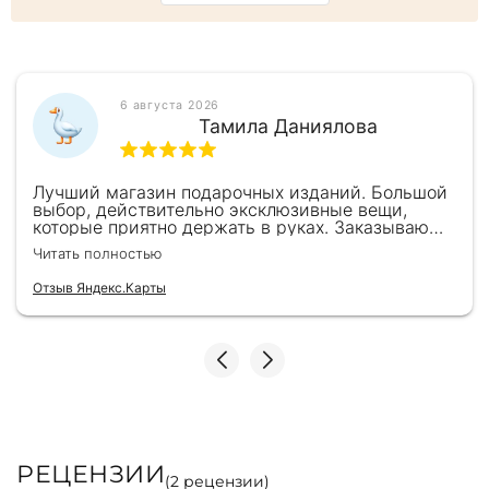
6 августа 2026
Тамила Даниялова
Лучший магазин подарочных изданий. Большой
выбор, действительно эксклюзивные вещи,
которые приятно держать в руках. Заказываю
здесь уже второй раз для бизнес-партнеров,
Читать полностью
всегда всё безупречно — от общения с
консультантами до качества самих книг.
Отзыв Яндекс.Карты
Однозначно рекомендую
РЕЦЕНЗИИ
(
2
рецензии)