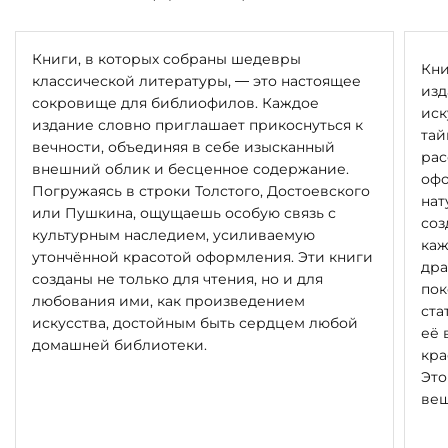
Книги, в которых собраны шедевры
Кни
классической литературы, — это настоящее
изд
сокровище для библиофилов. Каждое
иск
издание словно приглашает прикоснуться к
тай
вечности, объединяя в себе изысканный
рас
внешний облик и бесценное содержание.
офо
Погружаясь в строки Толстого, Достоевского
нат
или Пушкина, ощущаешь особую связь с
соз
культурным наследием, усиливаемую
каж
утончённой красотой оформления. Эти книги
дра
созданы не только для чтения, но и для
пок
любования ими, как произведением
ста
искусства, достойным быть сердцем любой
её 
домашней библиотеки.
кра
Это
вещ