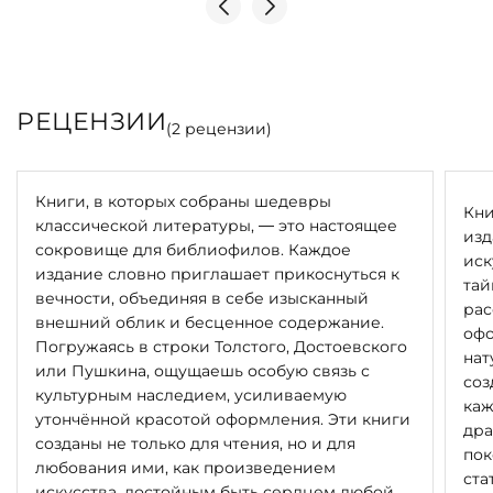
из натуральной кожи.
Форзац из дизайнерской бумаги Malmero с тиснением
орнамента золотой фольгой.
6 бинтов на корешке, ручной обработки.
Каптал золотой из натуральной кожи.
РЕЦЕНЗИИ
Обрез блока - золото с торшонированием.
(
2
рецензии)
Тиснение блинтовое, золотой и цветной фольгой.
Ляссе.
Инкрустация кожаной вставкой с полноцветной
Книги, в которых собраны шедевры
Кни
печатью.
классической литературы, — это настоящее
изд
сокровище для библиофилов. Каждое
иск
издание словно приглашает прикоснуться к
тай
вечности, объединяя в себе изысканный
рас
внешний облик и бесценное содержание.
офо
Погружаясь в строки Толстого, Достоевского
нат
или Пушкина, ощущаешь особую связь с
соз
культурным наследием, усиливаемую
каж
утончённой красотой оформления. Эти книги
дра
созданы не только для чтения, но и для
пок
любования ими, как произведением
ста
искусства, достойным быть сердцем любой