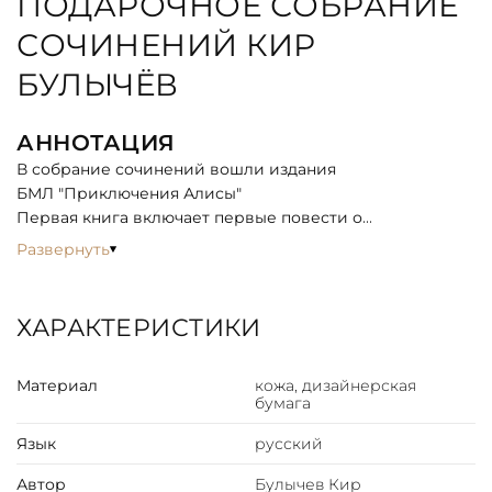
ПОДАРОЧНОЕ СОБРАНИЕ
СОЧИНЕНИЙ КИР
БУЛЫЧЁВ
АННОТАЦИЯ
В собрание сочинений вошли издания
БМЛ "Приключения Алисы"
Первая книга включает первые повести о
приключениях Алисы Селезневой, написанные
Развернуть
знаменитым писателем-фантастом И. В. Можейко,
который обычно выступал под псевдонимом Кир
Булычёв. В книгу вошли повести «Девочка, с которой
ХАРАКТЕРИСТИКИ
ничего не случится», «Ржавый фельдмаршал»,
«Путешествие Алисы», «День рождения Алисы»,
Материал
кожа, дизайнерская
«Миллион приключений» и «Сто лет тому вперед».
бумага
Рисунки к «Приключениям Алисы» в этой книге
выполнены талантливым художником и новатором
Язык
русский
отечественной мультипликации Е. Т. Мигуновым.
БМЛ "Приключения Алисы. Пленники астероида."
Автор
Булычев Кир