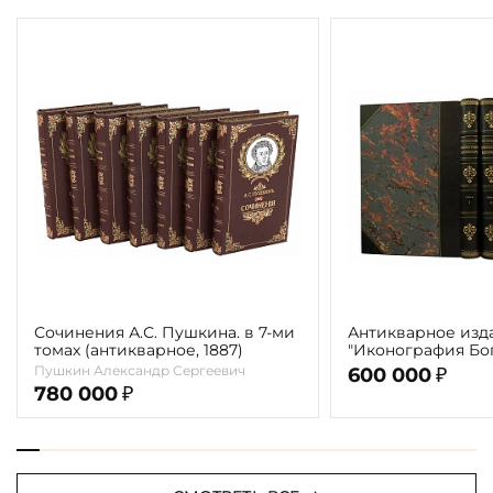
Сочинения А.С. Пушкина. в 7-ми
Антикварное изд
томах (антикварное, 1887)
"Иконография Бог
г. (в 2-х томах с 
Пушкин Александр Сергеевич
600 000
₽
автора)
780 000
₽