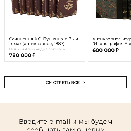
Сочинения А.С. Пушкина. в 7-ми
Антикварное изд
томах (антикварное, 1887)
"Иконография Бог
г. (в 2-х томах с 
Пушкин Александр Сергеевич
600 000
₽
автора)
780 000
₽
СМОТРЕТЬ ВСЕ
Введите e-mail и мы будем
сообщать вам о новых