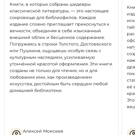
Книги, в которых собраны шедевры
Кни
классической литературы, — это настоящее
изд
сокровище для библиофилов. Каждое
иск
издание словно приглашает прикоснуться к
тай
вечности, объединяя в себе изысканный
рас
внешний облик и бесценное содержание.
офо
Погружаясь в строки Толстого, Достоевского
нат
или Пушкина, ощущаешь особую связь с
соз
культурным наследием, усиливаемую
каж
утончённой красотой оформления. Эти книги
дра
созданы не только для чтения, но и для
пок
любования ими, как произведением
ста
искусства, достойным быть сердцем любой
её 
домашней библиотеки.
кра
Это
вещ
Алексей Моисеев