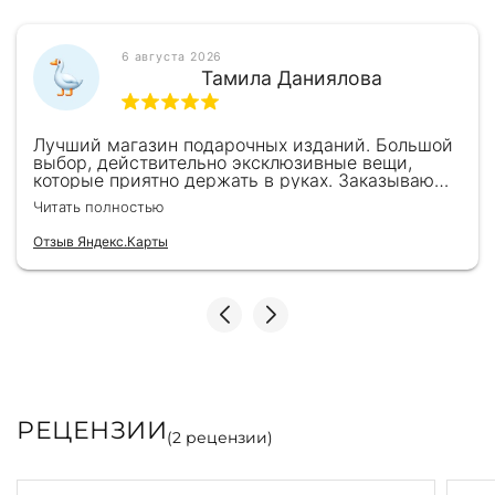
6 августа 2026
Тамила Даниялова
Лучший магазин подарочных изданий. Большой
выбор, действительно эксклюзивные вещи,
которые приятно держать в руках. Заказываю
здесь уже второй раз для бизнес-партнеров,
Читать полностью
всегда всё безупречно — от общения с
консультантами до качества самих книг.
Отзыв Яндекс.Карты
Однозначно рекомендую
РЕЦЕНЗИИ
(
2
рецензии)