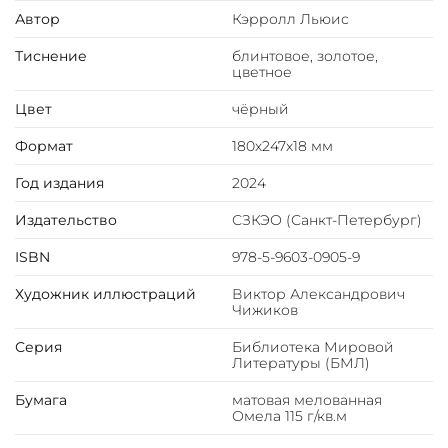
ОПИСАНИЕ
Автор
Кэрролл Льюис
Классический европейский переплёт ручной работы
Тиснение
блинтовое, золотое,
из натуральной кожи.
цветное
Форзац из дизайнерской бумаги Malmero с тиснением
орнамента золотой фольгой.
Цвет
чёрный
6 бинтов на корешке, ручной обработки.
Формат
180х247х18 мм
Каптал золотой из натуральной кожи.
Обрез блока - золото с торшонированием.
Год издания
2024
Тиснение блинтовое, золотой и цветной фольгой.
Ляссе.
Издательство
СЗКЭО (Санкт-Петербург)
Инкрустация кожаной вставкой с полноцветной
ISBN
978-5-9603-0905-9
печатью.
Вес 730г
Художник иллюстраций
Виктор Александрович
Чижиков
Серия
Библиотека Мировой
Литературы (БМЛ)
Бумага
матовая мелованная
Омела 115 г/кв.м