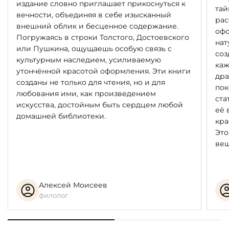
издание словно приглашает прикоснуться к
тай
вечности, объединяя в себе изысканный
рас
внешний облик и бесценное содержание.
офо
Погружаясь в строки Толстого, Достоевского
нат
или Пушкина, ощущаешь особую связь с
соз
культурным наследием, усиливаемую
каж
утончённой красотой оформления. Эти книги
дра
созданы не только для чтения, но и для
пок
любования ими, как произведением
ста
искусства, достойным быть сердцем любой
её 
домашней библиотеки.
кра
Это
вещ
Алексей Моисеев
филолог