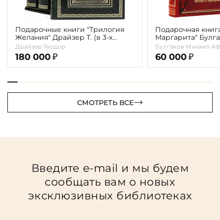
Подарочные книги "Трилогия
Подарочная книг
Желания" Драйзер Т. (в 3-х
Маргарита" Булга
томах)
Драйзер Теодор
Булгаков Михаил Аф
180 000
60 000
₽
₽
СМОТРЕТЬ ВСЕ
Введите e-mail и мы будем
сообщать вам о новых
эксклюзивных библиотеках