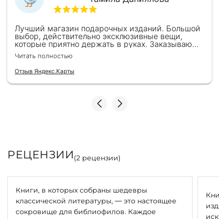
Лучший магазин подарочных изданий. Большой
выбор, действительно эксклюзивные вещи,
которые приятно держать в руках. Заказываю
здесь уже второй раз для бизнес-партнеров,
Читать полностью
всегда всё безупречно — от общения с
консультантами до качества самих книг.
Отзыв Яндекс.Карты
Однозначно рекомендую
РЕЦЕНЗИИ
(
2
рецензии)
Книги, в которых собраны шедевры
Кни
классической литературы, — это настоящее
изд
сокровище для библиофилов. Каждое
иск