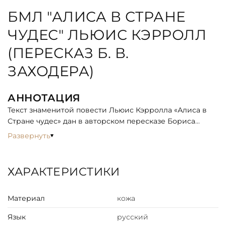
БМЛ "АЛИСА В СТРАНЕ
ЧУДЕС" ЛЬЮИС КЭРРОЛЛ
(ПЕРЕСКАЗ Б. В.
ЗАХОДЕРА)
АННОТАЦИЯ
Текст знаменитой повести Льюис Кэрролла «Алиса в
Стране чудес» дан в авторском пересказе Бориса
Владимировича Заходера. Издание начинается с
Развернуть
предисловия переводчика. Книга великолепно
иллюстрирована цветными рисунками и
монохромными заставками народного художника РФ
ХАРАКТЕРИСТИКИ
Виктора Александровича Чижикова. В конце книги
приведены черно-белые варианты его рисунков к этой
Материал
кожа
повести, которые были напечатаны в журнале
«Пионер» в 1971–1972 гг.
Язык
русский