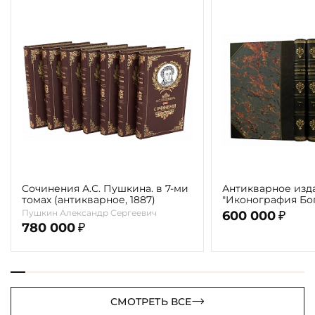
Сочинения А.С. Пушкина. в 7-ми
Антикварное изд
томах (антикварное, 1887)
"Иконография Бог
г. (в 2-х томах с 
Пушкин Александр Сергеевич
600 000
₽
автора)
780 000
₽
СМОТРЕТЬ ВСЕ