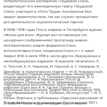
потребительский кооператив «Трудовой Союз»,
редактирует его еженедельную газету «Трудовой
Союз»; участвует в «Лиге Труда». Кооператив был
закрыт правительством, так как служил прикрытием
для деятельности социалистических партий.
В 1908—1918 годах Поссе издавал в Петербурге журнал
«Жизнь для всех». Журнал вел осторожную (по
цензурным соображениям) пропаганду анархо-
кооперативных, анархо-федералистских,
антимилитаристских, синдикалистских и т. п. идей.
Закрыт ВЧК в июле 1918 в числе других «буржуазных и
мелкобуржуазных изданий». В журнале печатались Л.
Н. Толстой, Е. Н. Чириков, М. Горький, А. С. Неверов, И. Г.
Эренбург, в политическом отделе — М. В. Новорусский,
После начала Первой мировой войны министром
социал-демократы А. П. Пинкевич (Бельский), В. О.
внутренних дел Н. А. Маклаковым Поссе за
Цедербаум (Левицкий), Ф. А. Череванин (Липкин),
«пронемецкие выступления» были запрещены
рабочий отдел вел А. К. Гастев (Зорин), беседы о
публичные выступления. Запрет был снят в конце 1916
самообразовании — Н. А. Рубакин, об искусстве — И. Е.
года.
Репин. Впрочем, в публикации «Одесских рассказов» И.
После Февральской революции Поссе весной 1917 г.
Э. Бабеля Поссе и другие редакторы отказали.