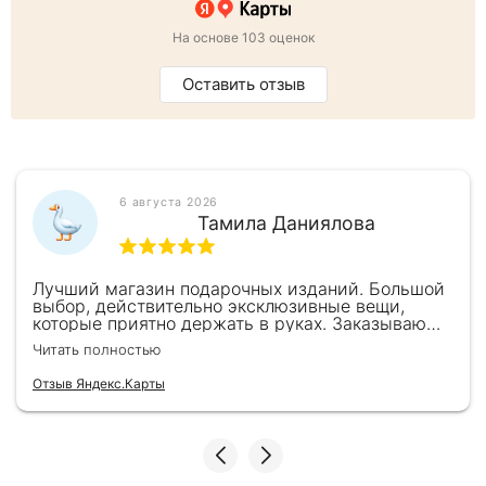
На основе 103 оценок
Оставить отзыв
6 августа 2026
Тамила Даниялова
Лучший магазин подарочных изданий. Большой
выбор, действительно эксклюзивные вещи,
которые приятно держать в руках. Заказываю
здесь уже второй раз для бизнес-партнеров,
Читать полностью
всегда всё безупречно — от общения с
консультантами до качества самих книг.
Отзыв Яндекс.Карты
Однозначно рекомендую