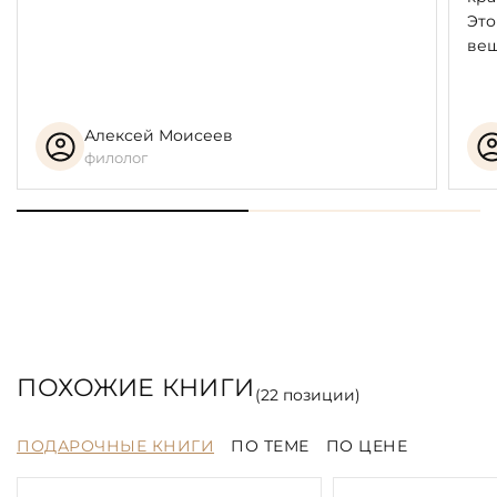
Это
вещ
Алексей Моисеев
филолог
ПОХОЖИЕ КНИГИ
(
22
позиции)
ПОДАРОЧНЫЕ КНИГИ
ПО ТЕМЕ
ПО ЦЕНЕ