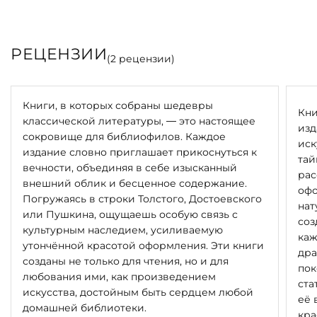
РЕЦЕНЗИИ
(
2
рецензии)
Книги, в которых собраны шедевры
Кни
классической литературы, — это настоящее
изд
сокровище для библиофилов. Каждое
иск
издание словно приглашает прикоснуться к
тай
вечности, объединяя в себе изысканный
рас
внешний облик и бесценное содержание.
офо
Погружаясь в строки Толстого, Достоевского
нат
или Пушкина, ощущаешь особую связь с
соз
культурным наследием, усиливаемую
каж
утончённой красотой оформления. Эти книги
дра
созданы не только для чтения, но и для
пок
любования ими, как произведением
ста
искусства, достойным быть сердцем любой
её 
домашней библиотеки.
кра