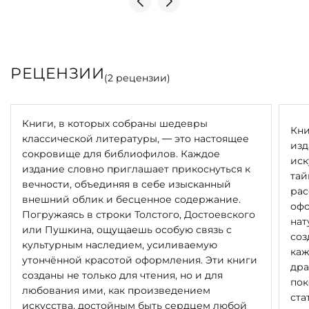
РЕЦЕНЗИИ
(
2
рецензии)
Книги, в которых собраны шедевры
Кни
классической литературы, — это настоящее
изд
сокровище для библиофилов. Каждое
иск
издание словно приглашает прикоснуться к
тай
вечности, объединяя в себе изысканный
рас
внешний облик и бесценное содержание.
офо
Погружаясь в строки Толстого, Достоевского
нат
или Пушкина, ощущаешь особую связь с
соз
культурным наследием, усиливаемую
каж
утончённой красотой оформления. Эти книги
дра
созданы не только для чтения, но и для
пок
любования ими, как произведением
ста
искусства, достойным быть сердцем любой