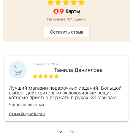
На основе 104 оценок
Оставить отзыв
6 августа 2026
Тамила Даниялова
Лучший магазин подарочных изданий. Большой
выбор, действительно эксклюзивные вещи,
которые приятно держать в руках. Заказываю
здесь уже второй раз для бизнес-партнеров,
Читать полностью
всегда всё безупречно — от общения с
консультантами до качества самих книг.
Отзыв Яндекс.Карты
Однозначно рекомендую