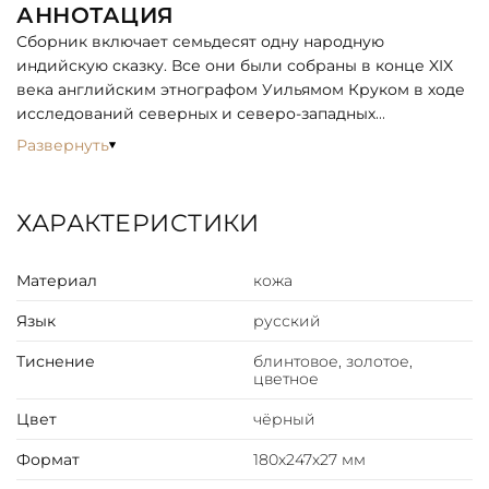
АННОТАЦИЯ
Сборник включает семьдесят одну народную
индийскую сказку. Все они были собраны в конце XIX
века английским этнографом Уильямом Круком в ходе
исследований северных и северо-западных
провинций Индии. Некоторые из них он записывал
Развернуть
сам, другие переводить со слов местных жителей ему
помогал индиец Пандит Рамгариб Чаубе. Все тексты
даны в переводе С. Ю. Афонькина. Издание украшают
ХАРАКТЕРИСТИКИ
иллюстрации английского художника Уильяма
Робинсона."
Материал
кожа
ОПИСАНИЕ
Язык
русский
Классический европейский переплёт ручной работы
из натуральной кожи.
Тиснение
блинтовое, золотое,
цветное
Форзац из дизайнерской бумаги Malmero с тиснением
орнамента золотой фольгой.
Цвет
чёрный
6 бинтов на корешке, ручной обработки.
Каптал золотой из натуральной кожи.
Формат
180х247х27 мм
Обрез блока - золото с торшонированием.