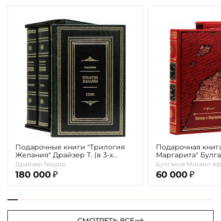
Подарочные книги "Трилогия
Подарочная книг
Желания" Драйзер Т. (в 3-х
Маргарита" Булга
томах)
Драйзер Теодор
Булгаков Михаил Аф
180 000
60 000
₽
₽
СМОТРЕТЬ ВСЕ