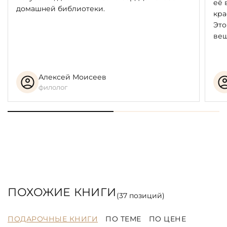
её 
домашней библиотеки.
кра
Это
вещ
Алексей Моисеев
филолог
ПОХОЖИЕ КНИГИ
(
37
позиций)
ПОДАРОЧНЫЕ КНИГИ
ПО ТЕМЕ
ПО ЦЕНЕ