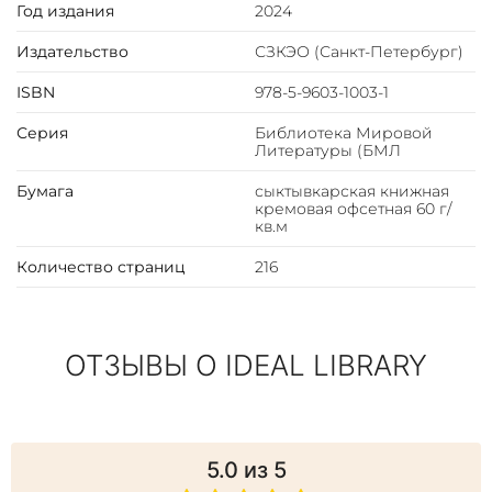
Год издания
2024
Тиснение блинтовое, золотой и цветной фольгой.
Ляссе.
Издательство
СЗКЭО (Санкт-Петербург)
Инкрустация кожаной вставкой с полноцветной
печатью.
ISBN
978-5-9603-1003-1
Вес 600 г
Серия
Библиотека Мировой
Литературы (БМЛ
Бумага
сыктывкарская книжная
кремовая офсетная 60 г/
кв.м
Количество страниц
216
ОТЗЫВЫ О IDEAL LIBRARY
5.0
из 5