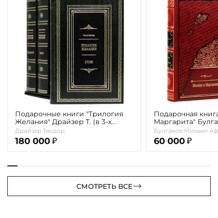
Подарочные книги "Трилогия
Подарочная книг
Желания" Драйзер Т. (в 3-х
Маргарита" Булга
томах)
Драйзер Теодор
Булгаков Михаил Аф
180 000
60 000
₽
₽
СМОТРЕТЬ ВСЕ