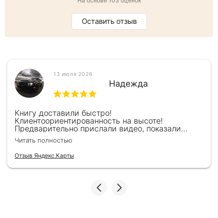
На основе 103 оценок
Оставить отзыв
13 июля 2026
Надежда
Книгу доставили быстро!
Клиентоориентированность на высоте!
Предварительно прислали видео, показали
книжку, быстро отправили и положили
Читать полностью
подарочек) Спасибо!!!
Отзыв Яндекс.Карты