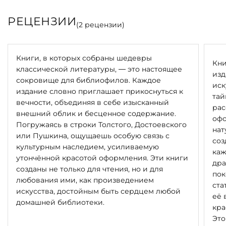
РЕЦЕНЗИИ
(
2
рецензии)
Книги, в которых собраны шедевры
Кни
классической литературы, — это настоящее
изд
сокровище для библиофилов. Каждое
иск
издание словно приглашает прикоснуться к
тай
вечности, объединяя в себе изысканный
рас
внешний облик и бесценное содержание.
офо
Погружаясь в строки Толстого, Достоевского
нат
или Пушкина, ощущаешь особую связь с
соз
культурным наследием, усиливаемую
каж
утончённой красотой оформления. Эти книги
дра
созданы не только для чтения, но и для
пок
любования ими, как произведением
ста
искусства, достойным быть сердцем любой
её 
домашней библиотеки.
кра
Это