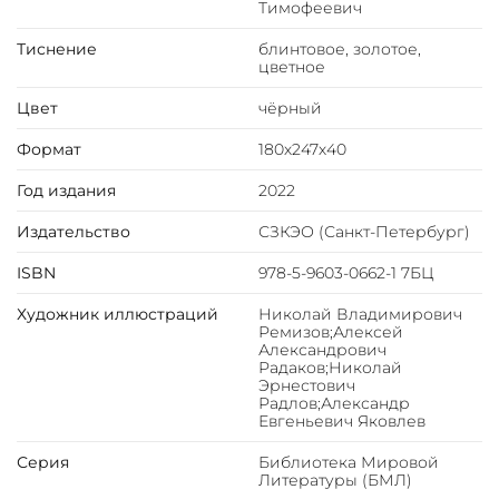
Яковлева.
Тимофеевич
Тиснение
блинтовое, золотое,
ОПИСАНИЕ
цветное
Классический европейский переплёт ручной работы
Цвет
чёрный
из натуральной кожи.
Форзац из дизайнерской бумаги Malmero с тиснением
Формат
180х247х40
орнамента золотой фольгой.
6 бинтов на корешке, ручной обработки.
Год издания
2022
Каптал золотой из натуральной кожи.
Обрез блока - золото с торшонированием.
Издательство
СЗКЭО (Санкт-Петербург)
Тиснение блинтовое, золотой и цветной фольгой.
ISBN
978-5-9603-0662-1 7БЦ
Ляссе.
Инкрустация кожаной вставкой с полноцветной
Художник иллюстраций
Николай Владимирович
печатью.
Ремизов;Алексей
Александрович
Вес 950г
Радаков;Николай
Эрнестович
Радлов;Александр
Евгеньевич Яковлев
Серия
Библиотека Мировой
Литературы (БМЛ)