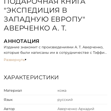
ПОДАРОЧНАЯ КНИГА
"ЭКСПЕДИЦИЯ В
ЗАПАДНУЮ ЕВРОПУ"
АВЕРЧЕНКО А. Т.
АННОТАЦИЯ
Издание знакомит с произведениями А. Т. Аверченко,
которые были написаны им в сотрудничестве с Тэффи,
Буховым, Гуревичем и другими известными
Развернуть
юмористами начала XX в. Книга включает четыре
обширных сборника: «Экспедиция в Западную Европу»,
«Всеобщая история, обработанная „Сатириконом“»,
ХАРАКТЕРИСТИКИ
«Осиновый кол на могилу Зеленого змия» и «Теплая
компания. С кем мы воюем». Всего в книге более
Материал
кожа
двухсот пятидесяти рассказов и очерков.
Иллюстрируют издание рисунки сотрудников
Язык
русский
журналов «Сатирикон» и «Новый Сатирикон»: Ре-Ми
(Н. В. Ремизова), А. А. Радакова, Н. Э Радлова, А. Е.
Автор
Аверченко Аркадий