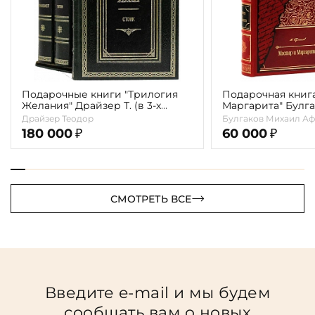
Подарочные книги "Трилогия
Подарочная книг
Желания" Драйзер Т. (в 3-х
Маргарита" Булга
томах)
Драйзер Теодор
Булгаков Михаил Аф
180 000
60 000
₽
₽
СМОТРЕТЬ ВСЕ
Введите e-mail и мы будем
сообщать вам о новых