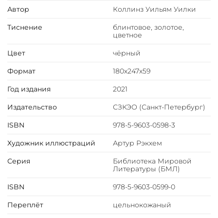
Форзац из дизайнерской бумаги Malmero с тиснением
Автор
Коллинз Уильям Уилки
орнамента золотой фольгой.
Тиснение
блинтовое, золотое,
6 бинтов на корешке, ручной обработки.
цветное
Каптал золотой из натуральной кожи.
Обрез блока - золото с торшонированием.
Цвет
чёрный
Тиснение блинтовое, золотой и цветной фольгой.
Формат
180х247х59
Ляссе.
Инкрустация кожаной вставкой с полноцветной
Год издания
2021
печатью.
Вес 1480г
Издательство
СЗКЭО (Санкт-Петербург)
ISBN
978-5-9603-0598-3
Художник иллюстраций
Артур Рэкхем
Серия
Библиотека Мировой
Литературы (БМЛ)
ISBN
978-5-9603-0599-0
Переплёт
цельнокожаный