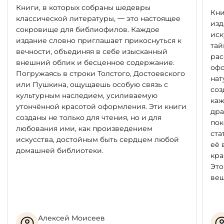
Книги, в которых собраны шедевры
Кни
классической литературы, — это настоящее
изд
сокровище для библиофилов. Каждое
иск
издание словно приглашает прикоснуться к
тай
вечности, объединяя в себе изысканный
рас
внешний облик и бесценное содержание.
офо
Погружаясь в строки Толстого, Достоевского
нат
или Пушкина, ощущаешь особую связь с
соз
культурным наследием, усиливаемую
каж
утончённой красотой оформления. Эти книги
дра
созданы не только для чтения, но и для
пок
любования ими, как произведением
ста
искусства, достойным быть сердцем любой
её 
домашней библиотеки.
кра
Это
вещ
Алексей Моисеев