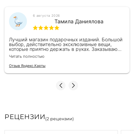
6 августа 2026
Тамила Даниялова
Лучший магазин подарочных изданий. Большой
выбор, действительно эксклюзивные вещи,
которые приятно держать в руках. Заказываю
здесь уже второй раз для бизнес-партнеров,
Читать полностью
всегда всё безупречно — от общения с
консультантами до качества самих книг.
Отзыв Яндекс.Карты
Однозначно рекомендую
РЕЦЕНЗИИ
(
2
рецензии)