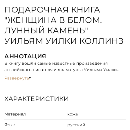
ПОДАРОЧНАЯ КНИГА
"ЖЕНЩИНА В БЕЛОМ.
ЛУННЫЙ КАМЕНЬ"
УИЛЬЯМ УИЛКИ КОЛЛИНЗ
АННОТАЦИЯ
В книгу вошли самые известные произведения
английского писателя и драматурга Уильяма Уилки
Коллинза (1824–1889): классический викторианский
Развернуть
роман «Женщина в белом» (1859) и «Лунный камень»
(1866) — по сути, первый английский детектив. На
русском языке (без указания переводчиков) они были
ХАРАКТЕРИСТИКИ
опубликованы уже в 1860 и 1868 г.
ОПИСАНИЕ
Материал
кожа
Классический европейский переплёт ручной работы
Язык
русский
из натуральной кожи.