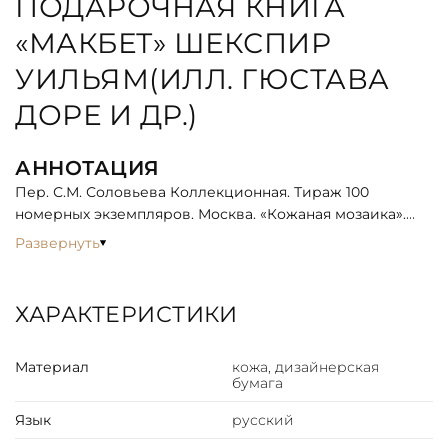
ПОДАРОЧНАЯ КНИГА
«МАКБЕТ» ШЕКСПИР
УИЛЬЯМ(ИЛЛ. ГЮСТАВА
ДОРЕ И ДР.)
АННОТАЦИЯ
Пер. С.М. Соловьева Коллекционная. Тираж 100
номерных экземпляров. Москва. «Кожаная мозаика».
2019. Выход в свет трагедии Шекспира «Макбет» с
Развернуть
иллюстрациями Доре – событие поистине
историческое. Поклонникам творчества гениального
французского художника известно, что незадолго до
ХАРАКТЕРИСТИКИ
смерти он объявил о начале работы над колоссальным
проектом: созданием тысячи иллюстраций к
Материал
кожа, дизайнерская
произведениям Шекспира. К сожалению,
бумага
безвременная кончина прервала работу блестящего
мастера, человека, который всегда выполнял свои
Язык
русский
обещания, поражая современников масштабами своей