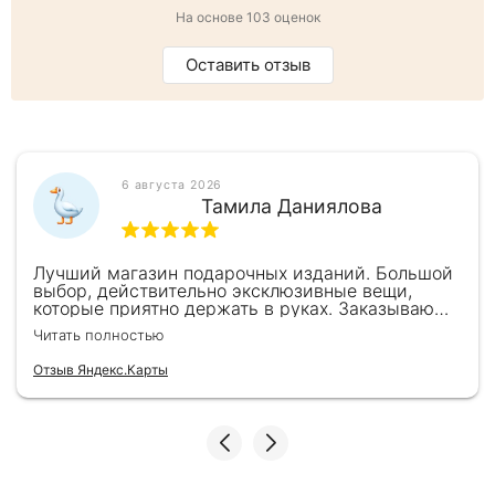
На основе 103 оценок
Оставить отзыв
6 августа 2026
Тамила Даниялова
Лучший магазин подарочных изданий. Большой
выбор, действительно эксклюзивные вещи,
которые приятно держать в руках. Заказываю
здесь уже второй раз для бизнес-партнеров,
Читать полностью
всегда всё безупречно — от общения с
консультантами до качества самих книг.
Отзыв Яндекс.Карты
Однозначно рекомендую