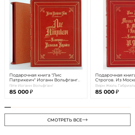
Подарочная книга "Лис
Подарочная книг
Патрикеич" Иоганн Вольфганг
Строгов. Из Моск
Гёте
Жюль Верн(илл. 
Гёте Иоганн Вольфганг
Верн Жюль Габриэл
85 000
85 000
₽
₽
СМОТРЕТЬ ВСЕ