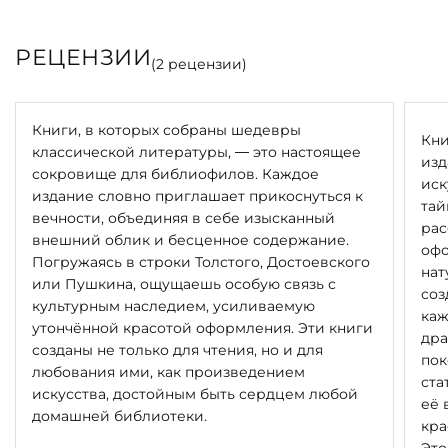
РЕЦЕНЗИИ
(
2
рецензии)
Книги, в которых собраны шедевры
Кни
классической литературы, — это настоящее
изд
сокровище для библиофилов. Каждое
иск
издание словно приглашает прикоснуться к
тай
вечности, объединяя в себе изысканный
рас
внешний облик и бесценное содержание.
офо
Погружаясь в строки Толстого, Достоевского
нат
или Пушкина, ощущаешь особую связь с
соз
культурным наследием, усиливаемую
каж
утончённой красотой оформления. Эти книги
дра
созданы не только для чтения, но и для
пок
любования ими, как произведением
ста
искусства, достойным быть сердцем любой
её 
домашней библиотеки.
кра