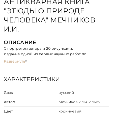
АНТИКВАРНАЯ КНИГА
"ЭТЮДЫ О ПРИРОДЕ
ЧЕЛОВЕКА" МЕЧНИКОВ
И.И.
ОПИСАНИЕ
С портретом автора и 20 рисунками.
Издание одной из первых научных работ по
геронтологии ее основателя - крупнейшего русского
Развернуть
лауреата Нобелевской премии 1908 г. в области
физиологии и медицины Ильи Ильича Мечникова
(1845-1916), одного из основоположников
ХАРАКТЕРИСТИКИ
эволюционной эмбриологии, первооткрывателя
фагоцитоза, создатель сравнительной патологии
Язык
русский
воспаления и фагоцитарной теории иммунитета.
В работе в доступной неподготовленному читателю
Автор
Мечников Илья Ильич
форме всесторонне исследуются вопросы о природе
человека, о природе старения и смерти, кроме того,
Цвет
коричневый