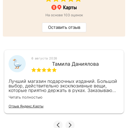
человека . - Дисгармония в устройстве и в
отправлениях органов воспроизведения. Дисгармония
семейного и социального инстинктов. - Введение в
На основе 103 оценок
научное изучение старости. - Введение в научное
изучение смерти. - Попытки религий в борьбе с
Оставить отзыв
дисгармониями человеческой природы и др.
6 августа 2026
Тамила Даниялова
Лучший магазин подарочных изданий. Большой
выбор, действительно эксклюзивные вещи,
которые приятно держать в руках. Заказываю
здесь уже второй раз для бизнес-партнеров,
Читать полностью
всегда всё безупречно — от общения с
консультантами до качества самих книг.
Отзыв Яндекс.Карты
Однозначно рекомендую