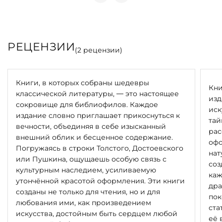
РЕЦЕНЗИИ
(
2
рецензии)
Книги, в которых собраны шедевры
Кни
классической литературы, — это настоящее
изд
сокровище для библиофилов. Каждое
иск
издание словно приглашает прикоснуться к
тай
вечности, объединяя в себе изысканный
рас
внешний облик и бесценное содержание.
офо
Погружаясь в строки Толстого, Достоевского
нат
или Пушкина, ощущаешь особую связь с
соз
культурным наследием, усиливаемую
каж
утончённой красотой оформления. Эти книги
дра
созданы не только для чтения, но и для
пок
любования ими, как произведением
ста
искусства, достойным быть сердцем любой
её 