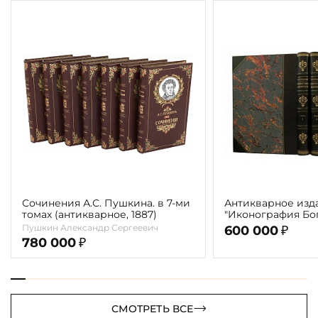
Сочинения А.С. Пушкина. в 7-ми
Антикварное изд
томах (антикварное, 1887)
"Иконография Бог
г. (в 2-х томах с 
Пушкин Александр Сергеевич
600 000
₽
автора)
780 000
₽
СМОТРЕТЬ ВСЕ