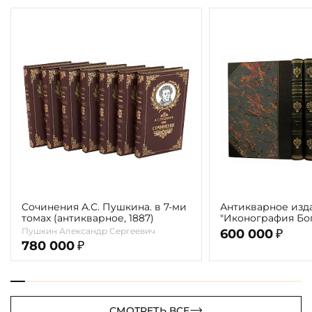
Сочинения А.С. Пушкина. в 7-ми
Антикварное изд
томах (антикварное, 1887)
"Иконография Бог
г. (в 2-х томах с 
Пушкин Александр Сергеевич
600 000
₽
автора)
780 000
₽
СМОТРЕТЬ ВСЕ