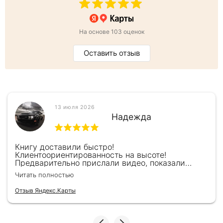
На основе 103 оценок
Оставить отзыв
13 июля 2026
Надежда
Книгу доставили быстро!
Клиентоориентированность на высоте!
Предварительно прислали видео, показали
книжку, быстро отправили и положили
Читать полностью
подарочек) Спасибо!!!
Отзыв Яндекс.Карты