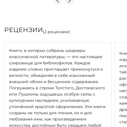
РЕЦЕНЗИИ
(
2
рецензии)
Книги, в которых собраны шедевры
Кни
классической литературы, — это настоящее
изд
сокровище для библиофилов. Каждое
иск
издание словно приглашает прикоснуться к
тай
вечности, объединяя в себе изысканный
рас
внешний облик и бесценное содержание.
офо
Погружаясь в строки Толстого, Достоевского
нат
или Пушкина, ощущаешь особую связь с
соз
культурным наследием, усиливаемую
каж
утончённой красотой оформления. Эти книги
дра
созданы не только для чтения, но и для
пок
любования ими, как произведением
ста
искусства, достойным быть сердцем любой