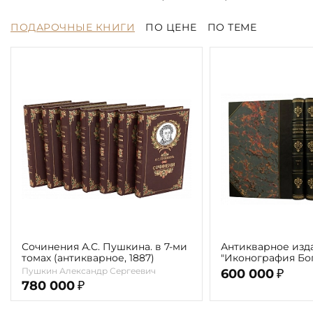
ПОДАРОЧНЫЕ КНИГИ
ПО ЦЕНЕ
ПО ТЕМЕ
Сочинения А.С. Пушкина. в 7-ми
Антикварное изд
томах (антикварное, 1887)
"Иконография Бог
г. (в 2-х томах с 
Пушкин Александр Сергеевич
600 000
₽
автора)
780 000
₽