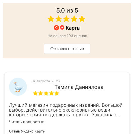
5.0
из 5
На основе 103 оценок
Оставить отзыв
6 августа 2026
Тамила Даниялова
Лучший магазин подарочных изданий. Большой
выбор, действительно эксклюзивные вещи,
которые приятно держать в руках. Заказываю
здесь уже второй раз для бизнес-партнеров,
Читать полностью
всегда всё безупречно — от общения с
консультантами до качества самих книг.
Отзыв Яндекс.Карты
Однозначно рекомендую