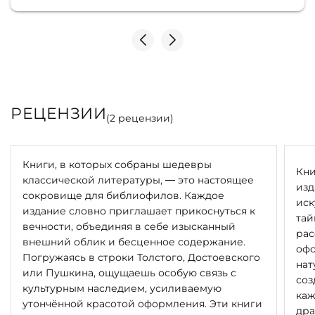
РЕЦЕНЗИИ
(
2
рецензии)
Книги, в которых собраны шедевры
Кни
классической литературы, — это настоящее
изд
сокровище для библиофилов. Каждое
иск
издание словно приглашает прикоснуться к
тай
вечности, объединяя в себе изысканный
рас
внешний облик и бесценное содержание.
офо
Погружаясь в строки Толстого, Достоевского
нат
или Пушкина, ощущаешь особую связь с
соз
культурным наследием, усиливаемую
каж
утончённой красотой оформления. Эти книги
дра