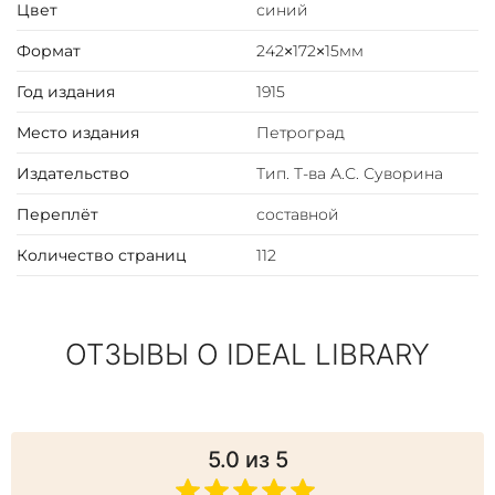
Цвет
синий
Андрей Первозванный
Память Меркурия
Формат
242×172×15мм
Год издания
1915
Место издания
Петроград
Издательство
Тип. Т-ва А.С. Суворина
Переплёт
составной
Количество страниц
112
ОТЗЫВЫ О IDEAL LIBRARY
5.0
из 5