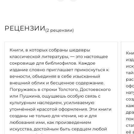
РЕЦЕНЗИИ
(
2
рецензии)
Книги, в которых собраны шедевры
Кни
классической литературы, — это настоящее
изд
сокровище для библиофилов. Каждое
иск
издание словно приглашает прикоснуться к
тай
вечности, объединяя в себе изысканный
рас
внешний облик и бесценное содержание.
офо
Погружаясь в строки Толстого, Достоевского
нат
или Пушкина, ощущаешь особую связь с
соз
культурным наследием, усиливаемую
каж
утончённой красотой оформления. Эти книги
дра
созданы не только для чтения, но и для
пок
любования ими, как произведением
ста
искусства, достойным быть сердцем любой
её 