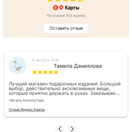
На основе 103 оценок
Оставить отзыв
6 августа 2026
Тамила Даниялова
Лучший магазин подарочных изданий. Большой
выбор, действительно эксклюзивные вещи,
которые приятно держать в руках. Заказываю
здесь уже второй раз для бизнес-партнеров,
Читать полностью
всегда всё безупречно — от общения с
консультантами до качества самих книг.
Отзыв Яндекс.Карты
Однозначно рекомендую