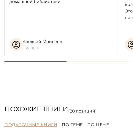
домашней библиотеки.
кра
Это
вещ
Алексей Моисеев
филолог
ПОХОЖИЕ КНИГИ
(
28
позиций)
ПОДАРОЧНЫЕ КНИГИ
ПО ТЕМЕ
ПО ЦЕНЕ