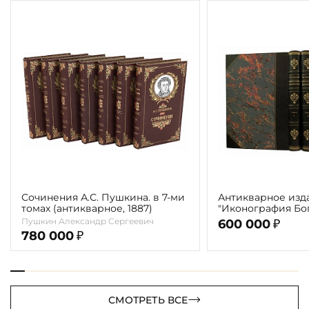
Сочинения А.С. Пушкина. в 7-ми
Антикварное изд
томах (антикварное, 1887)
"Иконография Бог
г. (в 2-х томах с 
Пушкин Александр Сергеевич
600 000
₽
автора)
780 000
₽
СМОТРЕТЬ ВСЕ