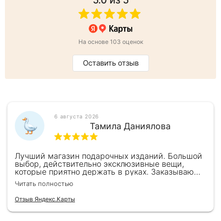
5.0
из 5
На основе 103 оценок
Оставить отзыв
6 августа 2026
Тамила Даниялова
Лучший магазин подарочных изданий. Большой
выбор, действительно эксклюзивные вещи,
которые приятно держать в руках. Заказываю
здесь уже второй раз для бизнес-партнеров,
Читать полностью
всегда всё безупречно — от общения с
консультантами до качества самих книг.
Отзыв Яндекс.Карты
Однозначно рекомендую