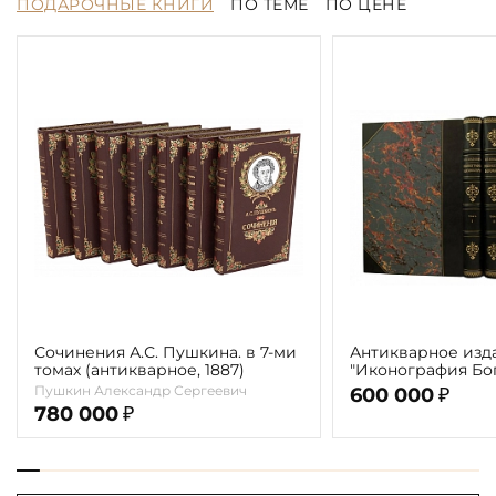
ПОДАРОЧНЫЕ КНИГИ
ПО ТЕМЕ
ПО ЦЕНЕ
Сочинения А.С. Пушкина. в 7-ми
Антикварное изд
томах (антикварное, 1887)
"Иконография Бог
г. (в 2-х томах с 
Пушкин Александр Сергеевич
600 000
₽
автора)
780 000
₽