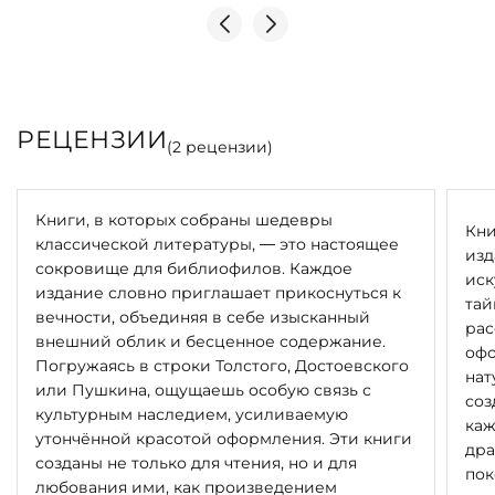
РЕЦЕНЗИИ
(
2
рецензии)
Книги, в которых собраны шедевры
Кни
классической литературы, — это настоящее
изд
сокровище для библиофилов. Каждое
иск
издание словно приглашает прикоснуться к
тай
вечности, объединяя в себе изысканный
рас
внешний облик и бесценное содержание.
офо
Погружаясь в строки Толстого, Достоевского
нат
или Пушкина, ощущаешь особую связь с
соз
культурным наследием, усиливаемую
каж
утончённой красотой оформления. Эти книги
дра
созданы не только для чтения, но и для
пок
любования ими, как произведением