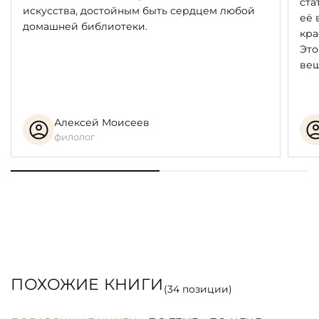
ста
искусства, достойным быть сердцем любой
её 
домашней библиотеки.
кра
Это
вещ
Алексей Моисеев
филолог
ПОХОЖИЕ КНИГИ
(
34
позиции)