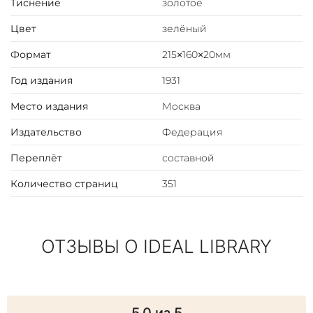
Тиснение
золотое
Братание Всероссийский крестьянский съезд
Июньское наступление
Цвет
зелёный
Тарнопольский прорыв
Формат
215×160×20мм
Атаки контрреволюции
На государственном совещании
Год издания
1931
Румкомкрест
Октябрьская революция
Место издания
Москва
В Кишиневе
Издательство
Федерация
В пути
В Петрограде
Переплёт
составной
Количество страниц
351
ОТЗЫВЫ О IDEAL LIBRARY