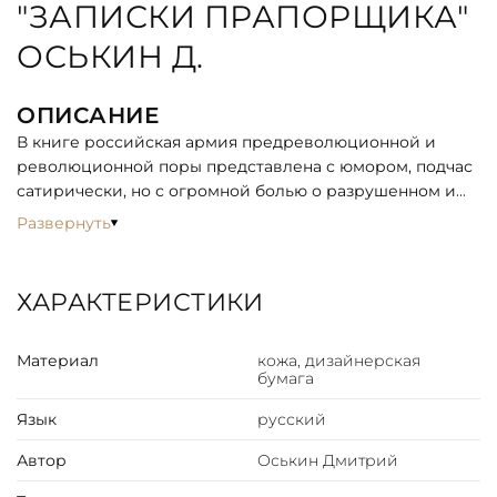
"ЗАПИСКИ ПРАПОРЩИКА"
ОСЬКИН Д.
ОПИСАНИЕ
В книге российская армия предреволюционной и
революционной поры представлена с юмором, подчас
сатирически, но с огромной болью о разрушенном и
ушедшем.
Развернуть
Дмитрий Прокофьевич Оськин (1892-1934) – военный,
писатель. С 1923 г. заместитель начальника Главного
управления снабжения РККА
ХАРАКТЕРИСТИКИ
СОДЕРЖАНИЕ
Материал
кожа, дизайнерская
Лодыри со звездочками
бумага
Сапановские бои
Радзивиллов — Броды
Язык
русский
На зимних позициях
Автор
Оськин Дмитрий
Грозные предзнаменования
Революция