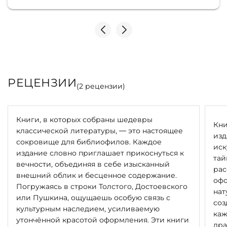
Однозначно рекомендую
РЕЦЕНЗИИ
(
2
рецензии)
Книги, в которых собраны шедевры
Кни
классической литературы, — это настоящее
изд
сокровище для библиофилов. Каждое
иск
издание словно приглашает прикоснуться к
тай
вечности, объединяя в себе изысканный
рас
внешний облик и бесценное содержание.
офо
Погружаясь в строки Толстого, Достоевского
нат
или Пушкина, ощущаешь особую связь с
соз
культурным наследием, усиливаемую
каж
утончённой красотой оформления. Эти книги
дра