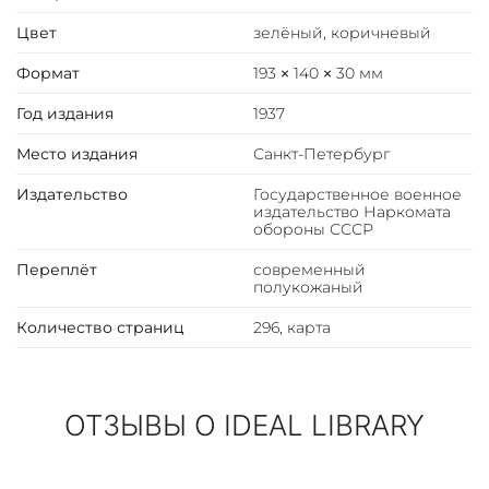
Первой мировой войны Ронге руководил австрийской
контрразведкой, а с 1917 г. был начальником
Цвет
зелёный, коричневый
разведывательного бюро австро-венгерского
Формат
193 × 140 × 30 мм
Генерального штаба.
Год издания
1937
В своей книге он подробно рассказывает о наиболее
ярких эпизодах работы этой организации, а также
Место издания
Санкт-Петербург
раскрывает ее структуру и технологию повседневной
Издательство
Государственное военное
работы — той самой, которую разведчики стремятся
издательство Наркомата
любыми способами скрыть от публики и которая
обороны СССР
обеспечивает наибольший успех действиям
Переплёт
современный
спецслужб.
полукожаный
Количество страниц
296, карта
ОТЗЫВЫ О IDEAL LIBRARY