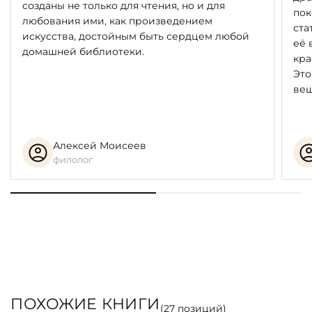
созданы не только для чтения, но и для
пок
любования ими, как произведением
ста
искусства, достойным быть сердцем любой
её 
домашней библиотеки.
кра
Это
вещ
Алексей Моисеев
филолог
ПОХОЖИЕ КНИГИ
(
27
позиций)