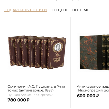
ПОДАРОЧНЫЕ КНИГИ
ПО ЦЕНЕ
ПО ТЕМЕ
Сочинения А.С. Пушкина. в 7-ми
Антикварное изд
томах (антикварное, 1887)
"Иконография Бог
г. (в 2-х томах с 
Пушкин Александр Сергеевич
600 000
₽
автора)
780 000
₽