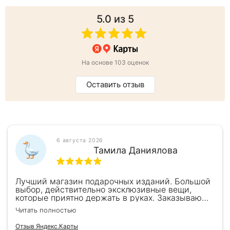
5.0
из 5
На основе 103 оценок
Оставить отзыв
6 августа 2026
Тамила Даниялова
Лучший магазин подарочных изданий. Большой
выбор, действительно эксклюзивные вещи,
которые приятно держать в руках. Заказываю
здесь уже второй раз для бизнес-партнеров,
Читать полностью
всегда всё безупречно — от общения с
консультантами до качества самих книг.
Отзыв Яндекс.Карты