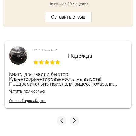
На основе 103 оценок
Оставить отзыв
13 июля 2026
Надежда
Книгу доставили быстро!
Клиентоориентированность на высоте!
Предварительно прислали видео, показали
книжку, быстро отправили и положили
Читать полностью
подарочек) Спасибо!!!
Отзыв Яндекс.Карты