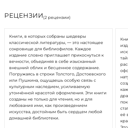
РЕЦЕНЗИИ
(
2
рецензии)
Книги, в которых собраны шедевры
Кни
классической литературы, — это настоящее
изд
сокровище для библиофилов. Каждое
иск
издание словно приглашает прикоснуться к
тай
вечности, объединяя в себе изысканный
рас
внешний облик и бесценное содержание.
офо
Погружаясь в строки Толстого, Достоевского
нат
или Пушкина, ощущаешь особую связь с
соз
культурным наследием, усиливаемую
каж
утончённой красотой оформления. Эти книги
дра
созданы не только для чтения, но и для
пок
любования ими, как произведением
ста
искусства, достойным быть сердцем любой
её 
домашней библиотеки.
кра
Это