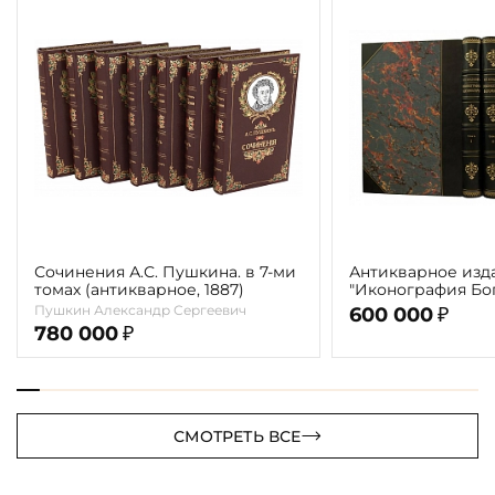
Сочинения А.С. Пушкина. в 7-ми
Антикварное изд
томах (антикварное, 1887)
"Иконография Бог
г. (в 2-х томах с 
Пушкин Александр Сергеевич
600 000
₽
автора)
780 000
₽
СМОТРЕТЬ ВСЕ