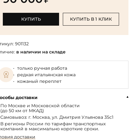
Библиотека мировой классики
общества
(БМЛ)
Книга в подарок руководителю
ства,
Экономика и финансы
Библиотека мировой
КУПИТЬ
КУПИТЬ В 1 КЛИК
Книги в подарок на День
ерика
Юмор
литературы для детей
рождения
Юридические
Библиотека русской классики
Книги в подарок на Новый год
Финансы
тикул:
901132
Достоевский Ф.М. собрание
На 23 февраля
 и
личие:
в наличии на складе
сочинений
На 8 Марта
Жюль Верн собрание
только ручная работа
сочинений
редкая итальянская кожа
Пушкина А.С. собрание
кожаный переплет
сочинений
особы доставки
По Москве и Московской области
(до 50 км от МКАД)
Самовывоз: г. Москва, ул. Дмитрия Ульянова 35с1
В регионы России по тарифам транспортных
компаний в максимально короткие сроки.
ловия доставки