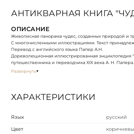
АНТИКВАРНАЯ КНИГА "ЧУДЕ
ОПИСАНИЕ
Живописная панорама чудес, созданных природой и т
С многочисленными иллюстрациями. Текст принадлеж
Перевод с английского языка Папер А.Н.
Дореволюционная иллюстрированная энциклопедия "Чу
путешественника и переводчика XIX века А. Н. Папера
В предисловии к этому труду Папер сделал замечател
Развернуть
многих удерживают обстоятельства, плохое здоровье и
содержащая описание чудес света, изображенных на 
путешественниками, может послужить некоторой заме
ХАРАКТЕРИСТИКИ
множество уникальных свидетельств начала XX века 
уникальнейшие привязки и сообщает о многих объект
например: о "железных (нержавеющих) мостах" в Тибете
на горе Оми остров Цейлон, об островной Венеции Ти
Язык
русский
большое и значительное сооружение среди развалин Н
Цвет
коричнев