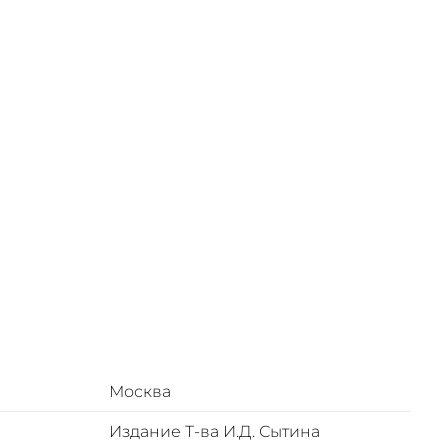
ствовать,
 книга,
лены
дия дает
ека,
нии Будды"
самое
Москва
Издание Т-ва И.Д. Сытина