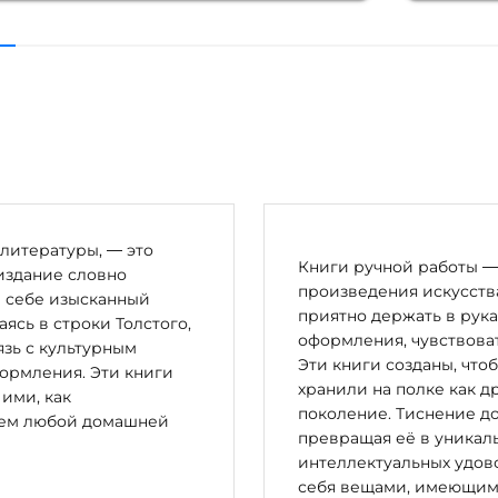
литературы, — это
Книги ручной работы — 
издание словно
произведения искусства
в себе изысканный
приятно держать в рука
сь в строки Толстого,
оформления, чувствоват
зь с культурным
Эти книги созданы, что
ормления. Эти книги
хранили на полке как д
 ими, как
поколение. Тиснение до
цем любой домашней
превращая её в уникал
интеллектуальных удово
себя вещами, имеющим