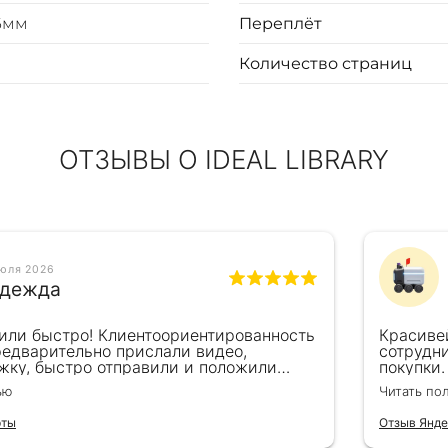
6мм
Переплёт
Количество страниц
ОТЗЫВЫ О IDEAL LIBRARY
июля 2026
дежда
или быстро! Клиентоориентированность
Красиве
редварительно прислали видео,
сотрудн
жку, быстро отправили и положили
покупки.
пасибо!!!
великоле
ью
Читать по
для пода
рты
Отзыв Янде