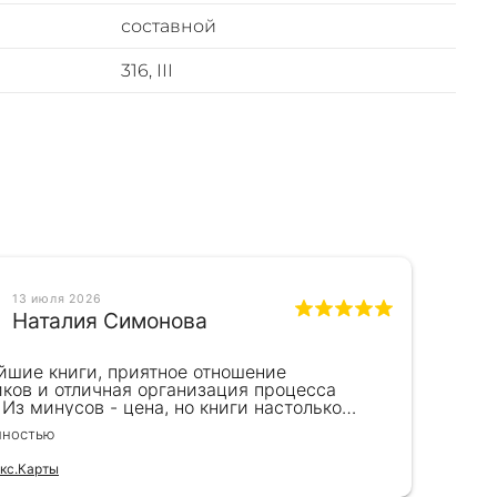
составной
316, III
13 июля 2026
Наталия Симонова
йшие книги, приятное отношение
Пре
иков и отличная организация процесса
на 
 Из минусов - цена, но книги настолько
Пок
пны, что это того стоит. Идеальный вариант
рук
лностью
Чита
рка.
бла
выс
кс.Карты
Отзы
и п
зак