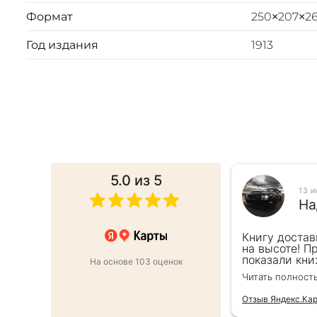
Формат
250×207×2
Год издания
1913
5.0
из 5
025
13 
ина Г.
На
от этапа заказа до доставки.Сервис
Книгу достав
,все просто и быстро.Книгой
на высоте! П
ы плотные,печать хорошая.
показали кни
На основе 103 оценок
ачество!
подарочек) С
Читать полност
Отзыв Яндекс.Ка