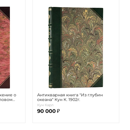
жение о
Антикварная книга "Из глубин
ловом
океана" Кун К. 1902г.
.
Кун Карл
90 000
₽