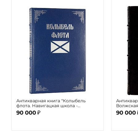
Антикварная книга "Колыбель
Антиквар
флота. Навигацкая школа -
Волжская
Морской корпус" 1951г.
1941г.
90 000
90 000
₽