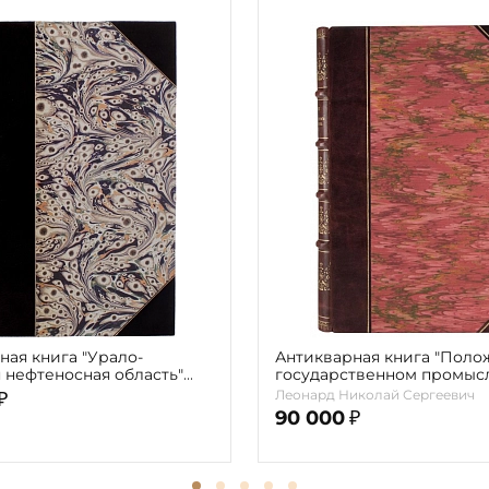
ная книга "Урало-
Антикварная книга "Поло
 нефтеносная область"
государственном промыс
налоге" Леонард Н.С. 1909г
Леонард Николай Сергеевич
₽
90 000
₽