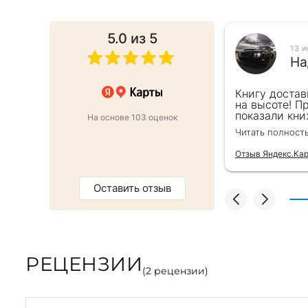
5.0
из 5
025
13 
ина Г.
На
от этапа заказа до доставки.Сервис
Книгу достав
,все просто и быстро.Книгой
на высоте! П
ы плотные,печать хорошая.
показали кни
На основе 103 оценок
ачество!
подарочек) С
Читать полност
Отзыв Яндекс.Ка
Оставить отзыв
РЕЦЕНЗИИ
(
2
рецензии)