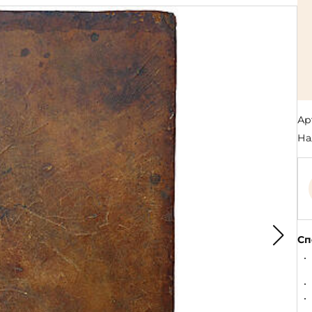
Религия
Спорт и Хобби
на
Путешествия и
Сказки. Басни. Фольклор
открытия
Тайные сообще
ры к
мистика, эзот
Словари. Энциклопедии
Религия
 Рыбалка
Транспорт
оль
Репринты
Экономика и 
Россия и Символика РФ
Энциклопедии
Ар
Сатира и Юмор
Словари
На
и
ка
Сп