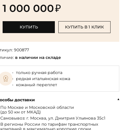
Библиотека мировой классики
общества
1 000 000
₽
(БМЛ)
Книга в подарок руководителю
ства,
Экономика и финансы
Библиотека мировой
Книги в подарок на День
ерика
Юмор
литературы для детей
рождения
КУПИТЬ
КУПИТЬ В 1 КЛИК
Юридические
Библиотека русской классики
Книги в подарок на Новый год
Финансы
Достоевский Ф.М. собрание
На 23 февраля
 и
сочинений
тикул:
900877
На 8 Марта
личие:
в наличии на складе
Жюль Верн собрание
сочинений
только ручная работа
Пушкина А.С. собрание
редкая итальянская кожа
сочинений
кожаный переплет
особы доставки
По Москве и Московской области
(до 50 км от МКАД)
Самовывоз: г. Москва, ул. Дмитрия Ульянова 35с1
В регионы России по тарифам транспортных
компаний в максимально короткие сроки.