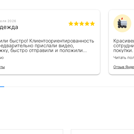
июля 2026
дежда
или быстро! Клиентоориентированность
Красиве
редварительно прислали видео,
сотрудн
жку, быстро отправили и положили
покупки.
пасибо!!!
великоле
ью
Читать по
для пода
рты
Отзыв Янде