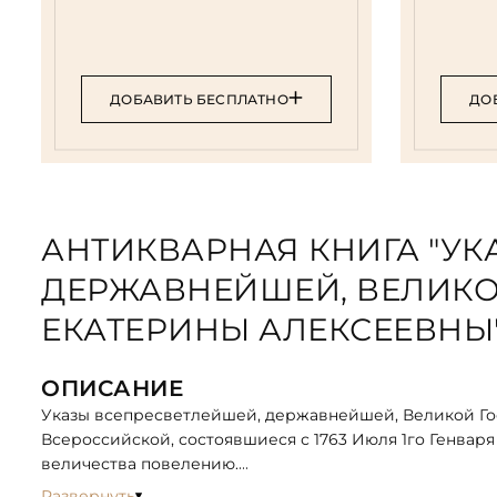
ДОБАВИТЬ БЕСПЛАТНО
ДО
АНТИКВАРНАЯ КНИГА "УК
ДЕРЖАВНЕЙШЕЙ, ВЕЛИК
ЕКАТЕРИНЫ АЛЕКСЕЕВНЫ
ОПИСАНИЕ
Указы всепресветлейшей, державнейшей, Великой Г
Всероссийской, состоявшиеся с 1763 Июля 1го Генваря
величества повелению.
Среди указов: О рыбе Стерляди, чтоб оную по улову, 
Развернуть