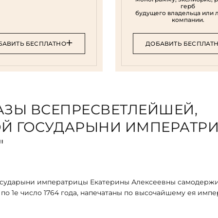
герб
будущего владельца или 
компании.
БАВИТЬ БЕСПЛАТНО
ДОБАВИТЬ БЕСПЛАТ
АЗЫ ВСЕПРЕСВЕТЛЕЙШЕЙ,
ОЙ ГОСУДАРЫНИ ИМПЕРАТР
"
осударыни императрицы Екатерины Алексеевны самодерж
 по 1е число 1764 года, напечатаны по высочайшему ея имп
которая мерою ниже десяти вершков, опускать в воду, О до