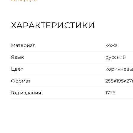
всем, кто пожелает при партикулярной верфи и в Адм
новой золотой и серебряной монете.
Редкое антикварное издание.
ХАРАКТЕРИСТИКИ
Материал
кожа
Язык
русский
Цвет
коричневы
Формат
258×195×2
Год издания
1776