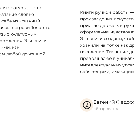
литературы, — это
Книги ручной работы — 
издание словно
произведения искусства
в себе изысканный
приятно держать в рука
сь в строки Толстого,
оформления, чувствоват
зь с культурным
Эти книги созданы, что
ормления. Эти книги
хранили на полке как д
 ими, как
поколение. Тиснение до
цем любой домашней
превращая её в уникал
интеллектуальных удово
себя вещами, имеющим
Евгений Федор
обозреватель