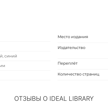
иралтействе строить шлюбки, и употреблять оные на Неве 
Место издания
Издательство
й, синий
Переплёт
7мм
Количество страниц
ОТЗЫВЫ О IDEAL LIBRARY