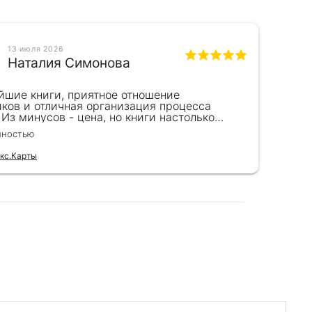
13 июля 2026
Наталия Симонова
йшие книги, приятное отношение
Пре
иков и отличная организация процесса
на 
 Из минусов - цена, но книги настолько
Пок
пны, что это того стоит. Идеальный вариант
рук
лностью
Чита
рка.
бла
выс
кс.Карты
Отзы
и п
зак
мно