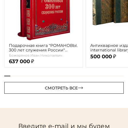
Подарочная книга "РОМАНОВЫ.
Антикварное изд
300 лет служения России"
international libra
Экземпляр № 09 ППМ.17.024
literature" 1898 г. 
Божерянов Иван Николаевич
500 000
₽
637 000
₽
СМОТРЕТЬ ВСЕ
Введите e-mail и мы будем