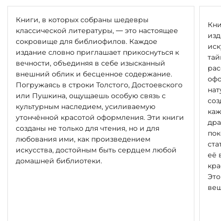
Книги, в которых собраны шедевры
Кни
классической литературы, — это настоящее
изд
сокровище для библиофилов. Каждое
иск
издание словно приглашает прикоснуться к
тай
вечности, объединяя в себе изысканный
рас
внешний облик и бесценное содержание.
офо
Погружаясь в строки Толстого, Достоевского
нат
или Пушкина, ощущаешь особую связь с
соз
культурным наследием, усиливаемую
каж
утончённой красотой оформления. Эти книги
дра
созданы не только для чтения, но и для
пок
любования ими, как произведением
ста
искусства, достойным быть сердцем любой
её 
домашней библиотеки.
кра
Это
вещ