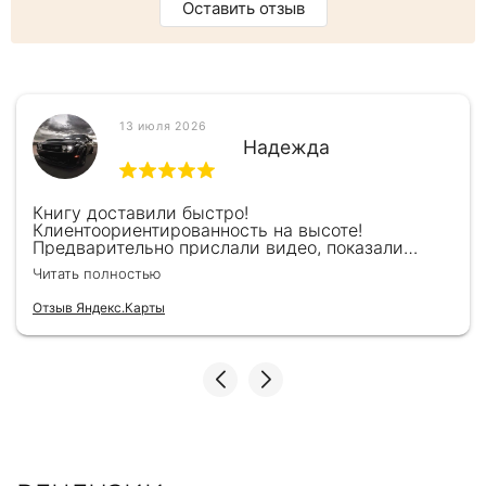
Оставить отзыв
13 июля 2026
Надежда
Книгу доставили быстро!
Клиентоориентированность на высоте!
Предварительно прислали видео, показали
книжку, быстро отправили и положили
Читать полностью
подарочек) Спасибо!!!
Отзыв Яндекс.Карты