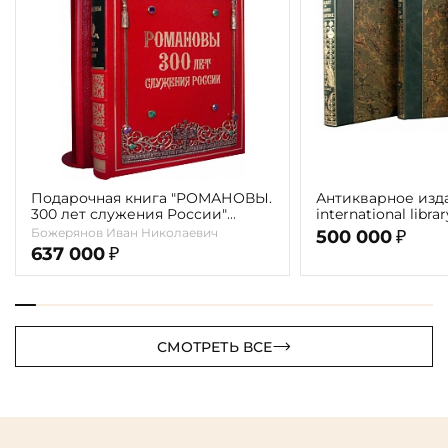
Подарочная книга "РОМАНОВЫ.
Антикварное изд
300 лет служения России"
international libra
Экземпляр № 09 ППМ.17.024
literature" 1898 г. 
Божерянов Иван Николаевич
500 000
₽
637 000
₽
СМОТРЕТЬ ВСЕ